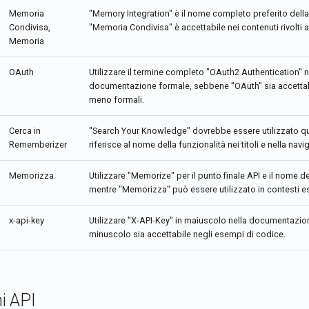
Memoria
"Memory Integration" è il nome completo preferito della 
Condivisa,
"Memoria Condivisa" è accettabile nei contenuti rivolti ag
Memoria
OAuth
Utilizzare il termine completo "OAuth2 Authentication" n
documentazione formale, sebbene "OAuth" sia accettabi
meno formali.
Cerca in
"Search Your Knowledge" dovrebbe essere utilizzato qu
Rememberizer
riferisce al nome della funzionalità nei titoli e nella nav
Memorizza
Utilizzare "Memorize" per il punto finale API e il nome de
mentre "Memorizza" può essere utilizzato in contesti esp
x-api-key
Utilizzare "X-API-Key" in maiuscolo nella documentazio
minuscolo sia accettabile negli esempi di codice.
i API