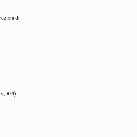
azioni di
s., API)