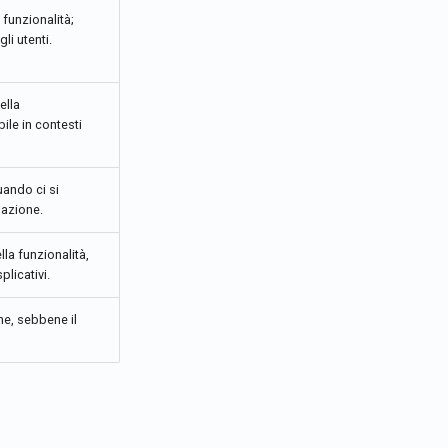
funzionalità;
li utenti.
ella
le in contesti
ando ci si
igazione.
lla funzionalità,
licativi.
ne, sebbene il