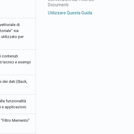
Documenti
Português
Utilizzare Questa Guida
Tiếng Việt
ettoriale di
oriale" sia
utilizzato per
i contenuti
i tecnici e esempi
i dei dati (Slack,
la funzionalità
 e applicazioni.
 "Filtro Memento"