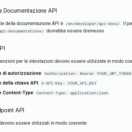
lla Documentazione API
ciale della documentazione API è
. Il 
/en/developer/api-docs/
dovrebbe essere dismesso.
api-documentations/
API
enzioni per le intestazioni devono essere utilizzate in modo coe
e di autorizzazione
:
Authorization: Bearer YOUR_JWT_TOKEN
e della chiave API
:
X-API-Key: YOUR_API_KEY
e Content-Type
:
Content-Type: application/json
dpoint API
 devono essere stilizzati in modo coerente: