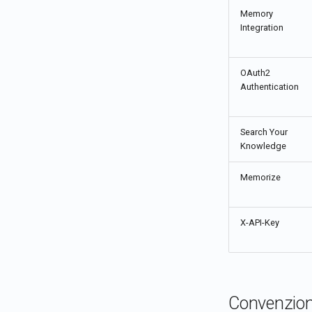
Memory
Integration
OAuth2
Authentication
Search Your
Knowledge
Memorize
X-API-Key
Convenzion