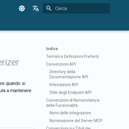
Inizializza la ricerca
English
Français
Dansk
Indice
日本語
Termini e Definizioni Preferiti
rizer
العربية
Convenzioni API
Directory della
한국어
Documentazione API
are quando si
Deutsch
Intestazioni API
iuta a mantenere
Stile degli Endpoint API
简体中文
Convenzioni di Nomenclatura
繁體中文
delle Funzionalità
Nomi delle integrazioni
Italiano
Nominazione del Server MCP
Español
Convenzioni sui Titoli dei