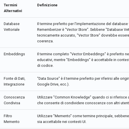
Termini
Definizione
Alternativi
Database
Il termine preferito per l'implementazione del database v
Vettoriale
Rememberizer è "Vector Store". Sebbene "Database Vett
tecnicamente accurato, "Vector Store" dovrebbe essere 
coerenza.
Embeddings
Il termine completo "Vector Embeddings" è preferito ne
educativi, mentre "Embeddings" è accettabile in contest
di codice.
Fonte di Dati,
"Data Source" è il termine preferito per riferirsi alle origin
Integrazione
Google Drive, ecc.).
Conoscenza
Utilizzare "Common Knowledge" quando ci si riferisce al
Condivisa
che consente di condividere conoscenze con altri utenti
Filtro
Utilizzare "Memento" come termine principale, sebbene
Memento
sia accettabile nei contesti UI.