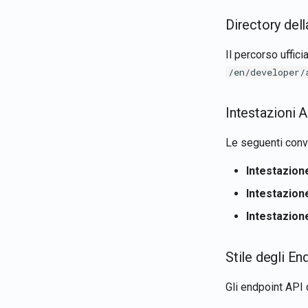
Directory de
Il percorso uffi
/en/developer/
Intestazioni 
Le seguenti conv
Intestazion
Intestazion
Intestazion
Stile degli En
Gli endpoint API