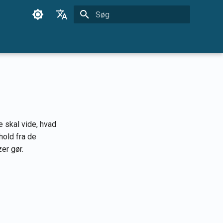
Start søgning
English
Français
Dansk
日本語
العربية
e skal vide, hvad
한국어
hold fra de
Deutsch
er gør.
简体中文
繁體中文
Italiano
Español