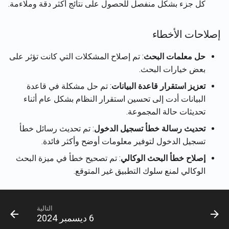
تكامل Rememberizer مع
كل جزء بشكل منفصل للحصول على نتائج أكثر دقة وملاءمة.
Português
Gmail
استرجاع تفاصيل حساب
متاجر المتجهات
2 يناير 2026
المستخدم الحالي
Tiếng Việt
إصلاحات الأخطاء
تكامل Rememberizer مع
تحدث إلى Slack تطبيق الويب
26 ديسمبر 2025
الذاكرة
استرجاع محتويات الوثائق
النموذجي
حل معلمات البحث
: تم إصلاح المشكلات التي كانت تؤثر على
12 ديسمبر 2025
بعض خيارات البحث.
خوادم Rememberizer MCP
استرجاع الوثائق
تعزيز استقرار قاعدة البيانات
: تم حل مشكلة في قاعدة
21 نوفمبر 2025
البيانات أدت إلى تحسين استقرار النظام بشكل عام أثناء
استرجاع محتوى Slack
إدارة التطبيقات الخارجية
تحديثات حالة المجموعة.
14 نوفمبر 2025
البحث عن الوثائق حسب التشا
تحديث رسالة خطأ تسجيل الدخول
: تم تحديث رسائل خطأ
الدلالي
7 نوفمبر 2025
تسجيل الدخول لتوفير معلومات أوضح وأكثر فائدة.
إصلاح خطأ البحث الوكالي
: تم تصحيح خطأ في ميزة البحث
واجهات برمجة تطبيقات متجر
31 أكتوبر 2025
الوكالي لمنع سلوك التطبيق غير المتوقع.
المتجهات
24 أكتوبر 2025
التالية
17 أكتوبر 2025
6 ديسمبر 2024