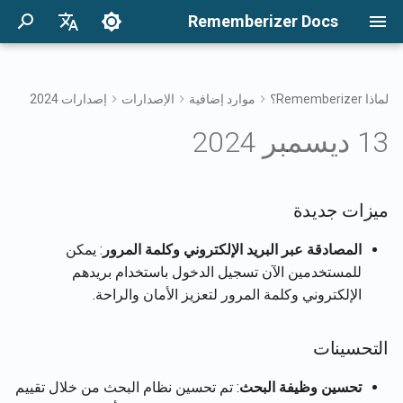
Rememberizer Docs
ب
English
د
Français
لماذا Rememberizer؟
موارد إضافية
الإصدارات
إصدارات 2024
17 أبريل 2026
البدء
ميزات جديدة
خيارات التكامل
شروط الاستخدام
ما هي تضمينات المتجهات
المصادقة
حول وكيل Reddit
ابحث في معرفتك
نظرة عامة على تكامل
نظرة عامة على التكاملات
خيارات التكامل نظرة عامة
ء
Dansk
13 ديسمبر 2024
وقواعد بيانات المتجهات؟
المؤسسات
ا
日本語
10 أبريل 2026
التكاملات
التحسينات
تكامل المؤسسات
سياسة الخصوصية
تطبيق Rememberizer
تسجيل واستخدام مفاتيح API
الوصول إلى فلتر الذكريات
الحصول على جميع المعرفة
مسرد
العامة المضافة
أنماط تكامل المؤسسات
ل
العربية
ميزات جديدة
6 فبراير 2026
B2B
مرجع API
إصلاحات الأخطاء
المعرفة العامة
تسجيل تطبيقات
تكامل Rememberizer مع
ب
한국어
المصطلحات الموحدة
Slack
Rememberizer
قائمة تكاملات مصادر البيانات
المصادقة عبر البريد الإلكتروني وكلمة المرور
: يمكن
المتاحة
30 يناير 2026
إدارة معرفتك المدمجة
ح
Deutsch
للمستخدمين الآن تسجيل الدخول باستخدام بريدهم
تفويض تطبيقات
تكامل Rememberizer مع
ث
简体中文
الإلكتروني وكلمة المرور لتعزيز الأمان والراحة.
Google Drive
Rememberizer
واجهات برمجة تطبيقات
23 يناير 2026
الميمنتوس
繁體中文
إنشاء Rememberizer GPT
تكامل Rememberizer مع
16 يناير 2026
التحسينات
Italiano
Dropbox
تذكر المحتوى إلى
Rememberizer
تكامل LangChain
9 يناير 2026
تحسين وظيفة البحث
: تم تحسين نظام البحث من خلال تقييم
Español