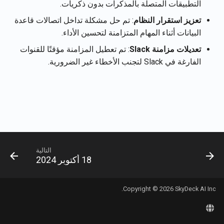
تكامل Rememberizer مع
التطبيقات المتصلة بالمذكرات بدون ذكريات.
Português
Gmail
استرجاع تفاصيل حساب
متاجر المتجهات
2 يناير 2026
تعزيز استقرار النظام
: تم حل مشكلة تداخل اتصالات قاعدة
المستخدم الحالي
Tiếng Việt
البيانات أثناء المهام المتزامنة لتحسين الأداء.
تكامل Rememberizer مع
تحدث إلى Slack تطبيق الويب
26 ديسمبر 2025
تعديلات مزامنة Slack
: تم تعطيل المزامنة مؤقتًا للقنوات
الذاكرة
استرجاع محتويات الوثائق
النموذجي
الفارغة في Slack لتجنب الأخطاء غير الضرورية.
12 ديسمبر 2025
خوادم Rememberizer MCP
استرجاع الوثائق
21 نوفمبر 2025
استرجاع محتوى Slack
إدارة التطبيقات الخارجية
14 نوفمبر 2025
البحث عن الوثائق حسب التشا
الدلالي
7 نوفمبر 2025
التالية
18 أكتوبر 2024
واجهات برمجة تطبيقات متجر
31 أكتوبر 2025
المتجهات
24 أكتوبر 2025
Copyright © 2026 SkyDeck AI Inc.
17 أكتوبر 2025