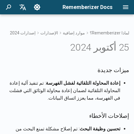
Rememberizer Docs
ب
English
د
Français
لماذا Rememberizer؟
موارد إضافية
الإصدارات
إصدارات 2024
17 أبريل 2026
البدء
ميزات جديدة
خيارات التكامل
شروط الاستخدام
ما هي تضمينات المتجهات
المصادقة
حول وكيل Reddit
ابحث في معرفتك
نظرة عامة على تكامل
نظرة عامة على التكاملات
خيارات التكامل نظرة عامة
ء
Dansk
25 أكتوبر 2024
وقواعد بيانات المتجهات؟
المؤسسات
ا
日本語
10 أبريل 2026
التكاملات
إصلاحات الأخطاء
تكامل المؤسسات
سياسة الخصوصية
تطبيق Rememberizer
تسجيل واستخدام مفاتيح API
الوصول إلى فلتر الذكريات
الحصول على جميع المعرفة
مسرد
العامة المضافة
أنماط تكامل المؤسسات
ل
العربية
ميزات جديدة
6 فبراير 2026
B2B
مرجع API
المعرفة العامة
تسجيل تطبيقات
تكامل Rememberizer مع
ب
한국어
المصطلحات الموحدة
Slack
Rememberizer
قائمة تكاملات مصادر البيانات
إعادة المحاولة التلقائية لفشل الفهرسة
: تم تنفيذ آلية إعادة
المتاحة
30 يناير 2026
إدارة معرفتك المدمجة
ح
Deutsch
المحاولة التلقائية لضمان إعادة محاولة الوثائق التي فشلت
تفويض تطبيقات
تكامل Rememberizer مع
ث
简体中文
في الفهرسة، مما يعزز اتساق البيانات.
Google Drive
Rememberizer
واجهات برمجة تطبيقات
23 يناير 2026
الميمنتوس
繁體中文
إنشاء Rememberizer GPT
تكامل Rememberizer مع
16 يناير 2026
إصلاحات الأخطاء
Italiano
Dropbox
تذكر المحتوى إلى
Rememberizer
تكامل LangChain
9 يناير 2026
تحسين وظيفة البحث
: تم إصلاح مشكلة تمنع البحث من
Español