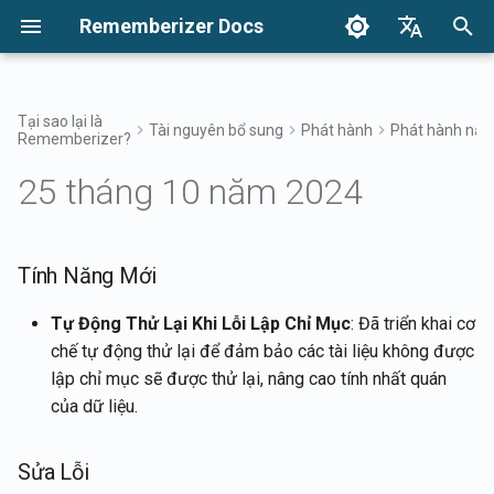
Rememberizer Docs
I
English
n
Français
Tại sao lại là
Tài nguyên bổ sung
Phát hành
Phát hành nă
Rememberizer?
Vector Embeddings và Cơ sở
Bắt Đầu
Tùy chọn tích hợp
Điều khoản sử dụng
17 tháng 4, 2026
Tính Năng Mới
Tìm kiếm kiến thức của bạn
Tổng quan về Tích hợp
Tổng Quan Về Các Tùy Chọ
Tổng Quan Về Tích Hợp Do
Xác thực
Về Reddit Agent
i
Dansk
dữ liệu Vector là gì?
Tích Hợp
Nghiệp
25 tháng 10 năm 2024
t
日本語
Tích hợp
Tích hợp Doanh nghiệp
Chính sách bảo mật
10 tháng 4, 2026
Sửa Lỗi
Truy cập bộ lọc Memento
Ứng dụng Rememberizer
Lấy tất cả kiến thức công k
Thuật ngữ
Đăng ký và sử dụng API K
Mô hình Tích hợp Doanh
đã thêm
i
العربية
nghiệp
Tài liệu API
B2B
6 tháng 2, 2026
Kiến thức chung
Tích hợp Rememberizer vớ
a
Tính Năng Mới
한국어
Thuật ngữ Chuẩn hóa
Slack
Đăng ký ứng dụng
Danh sách các tích hợp ng
Rememberizer
dữ liệu có sẵn
30 tháng 1, 2026
Quản lý kiến thức nhúng củ
l
Deutsch
Tự Động Thử Lại Khi Lỗi Lập Chỉ Mục
: Đã triển khai cơ
bạn
Tích hợp Rememberizer vớ
chế tự động thử lại để đảm bảo các tài liệu không được
i
简体中文
Google Drive
Ủy quyền cho ứng dụng
API Mementos
23 tháng 1, 2026
lập chỉ mục sẽ được thử lại, nâng cao tính nhất quán
Rememberizer
z
繁體中文
của dữ liệu.
Tích hợp Rememberizer vớ
Ghi nhớ nội dung vào
16 tháng 1, 2026
i
Italiano
Dropbox
Tạo một Rememberizer G
Rememberizer
Sửa Lỗi
n
9 tháng 1, 2026
Español