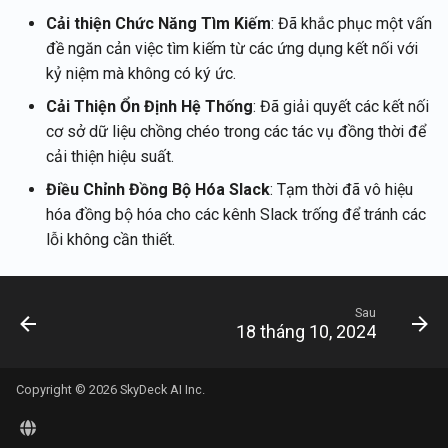
Tích hợp Rememberizer vớ
Tích hợp LangChain
Lấy thông tin tài khoản của
g
Português
Cải thiện Chức Năng Tìm Kiếm
: Đã khắc phục một vấn
Gmail
người dùng hiện tại
2 tháng 1, 2026
đề ngăn cản việc tìm kiếm từ các ứng dụng kết nối với
s
Cửa hàng Vector
Tiếng Việt
kỷ niệm mà không có ký ức.
Tích hợp Rememberizer vớ
Lấy nội dung tài liệu
26 tháng 12, 2025
e
Memory
Talk-to-Slack ứng dụng we
Cải Thiện Ổn Định Hệ Thống
: Đã giải quyết các kết nối
a
mẫu
Lấy tài liệu
12 tháng 12, 2025
cơ sở dữ liệu chồng chéo trong các tác vụ đồng thời để
Máy chủ Rememberizer M
cải thiện hiệu suất.
r
Lấy nội dung của Slack
21 tháng 11, 2025
Điều Chỉnh Đồng Bộ Hóa Slack
: Tạm thời đã vô hiệu
c
Quản lý ứng dụng của bên 
hóa đồng bộ hóa cho các kênh Slack trống để tránh các
ba
Tìm kiếm tài liệu theo sự
14 tháng 11, 2025
h
lỗi không cần thiết.
tương đồng ngữ nghĩa
7 tháng 11, 2025
API Cửa hàng Vector
Sau
31 tháng 10, 2025
18 tháng 10, 2024
24 tháng 10, 2025
Copyright © 2026 SkyDeck AI Inc.
17 tháng 10, 2025