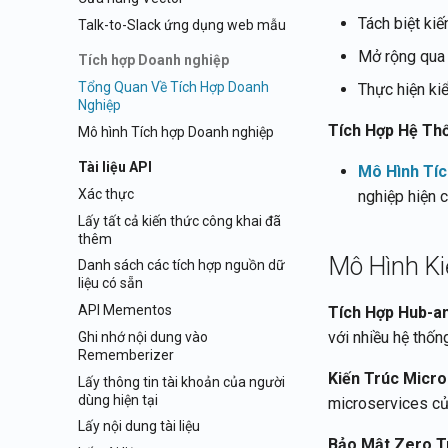
Tách biệt ki
Talk-to-Slack ứng dụng web mẫu
Mở rộng qua 
Tích hợp Doanh nghiệp
Tổng Quan Về Tích Hợp Doanh
Thực hiện kiể
Nghiệp
Tích Hợp Hệ Th
Mô hình Tích hợp Doanh nghiệp
Tài liệu API
Mô Hình Tí
Xác thực
nghiệp hiện c
Lấy tất cả kiến thức công khai đã
thêm
Mô Hình Ki
Danh sách các tích hợp nguồn dữ
liệu có sẵn
API Mementos
Tích Hợp Hub-a
với nhiều hệ thố
Ghi nhớ nội dung vào
Rememberizer
Kiến Trúc Micr
Lấy thông tin tài khoản của người
dùng hiện tại
microservices c
Lấy nội dung tài liệu
Bảo Mật Zero T