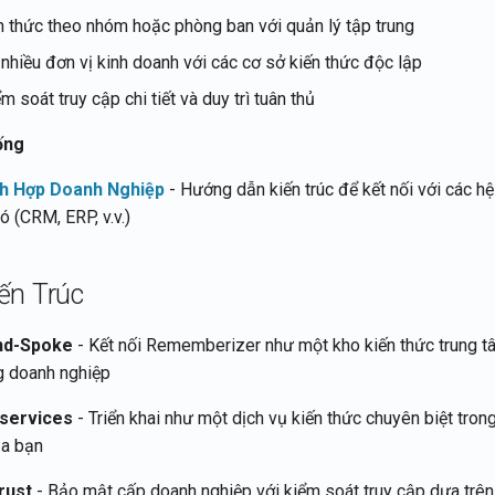
ến thức theo nhóm hoặc phòng ban với quản lý tập trung
nhiều đơn vị kinh doanh với các cơ sở kiến thức độc lập
m soát truy cập chi tiết và duy trì tuân thủ
ống
ch Hợp Doanh Nghiệp
- Hướng dẫn kiến trúc để kết nối với các h
ó (CRM, ERP, v.v.)
ến Trúc
nd-Spoke
- Kết nối Rememberizer như một kho kiến thức trung t
ng doanh nghiệp
oservices
- Triển khai như một dịch vụ kiến thức chuyên biệt trong
ủa bạn
rust
- Bảo mật cấp doanh nghiệp với kiểm soát truy cập dựa trên 