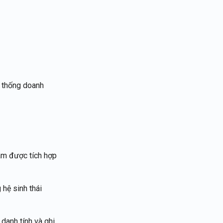
Português
Tiếng Việt
ệ thống doanh
âm được tích hợp
 hệ sinh thái
danh tính và ghi