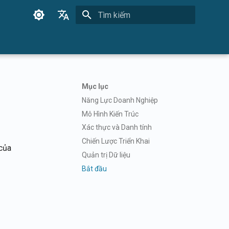
Initializing search
English
Français
Dansk
Mục lục
日本語
Năng Lực Doanh Nghiệp
العربية
Mô Hình Kiến Trúc
Xác thực và Danh tính
한국어
Chiến Lược Triển Khai
 của
Deutsch
Quản trị Dữ liệu
简体中文
Bắt đầu
繁體中文
Italiano
Español