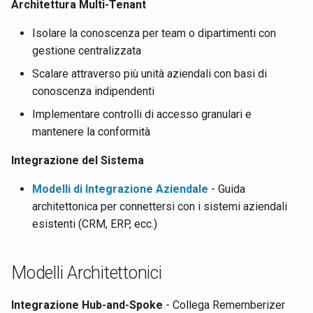
Rememberizer GPT
Recupera i dettagli
Integrazione Gmail di
Architettura Multi-Tenant
l
Português
Rimuovi un documento
dell'account dell'utente
Rememberizer
Isolare la conoscenza per team o dipartimenti con
a
nell'Archivio Vettoriale
Integrazione con LangChain
corrente
Tiếng Việt
gestione centralizzata
Integrazione Memory di
r
Cerca documenti dell'Archi
Archivi Vettoriali
Recupera i contenuti dei
Rememberizer
Scalare attraverso più unità aziendali con basi di
i
Vettoriale per somiglianza
documenti
conoscenza indipendenti
semantica
Talk-to-Slack l'App Web di
Server MCP di Rememberi
c
Implementare controlli di accesso granulari e
Esempio
Recupera documenti
mantenere la conformità
e
Aggiorna il contenuto del fi
Gestisci le app di terze par
in un Archivio Vettoriale
Recupera i contenuti di Slack
Integrazione del Sistema
r
c
Modelli di Integrazione Aziendale
Carica file in un Archivio
- Guida
Cerca documenti per
Vettoriale
architettonica per connettersi con i sistemi aziendali
somiglianza semantica
a
esistenti (CRM, ERP, ecc.)
API Archivi Vettoriali
Modelli Architettonici
Integrazione Hub-and-Spoke
- Collega Rememberizer