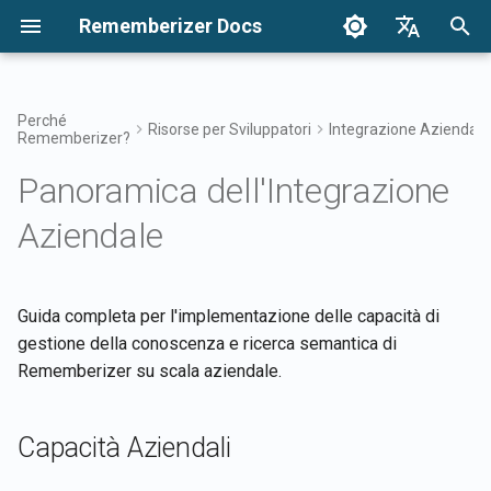
Rememberizer Docs
I
English
n
Français
Perché
Risorse per Sviluppatori
Integrazione Aziendale
Rememberizer?
Cosa sono gli Embedding
Iniziare
Panoramica delle Opzioni di
Capacità Aziendali
Autenticazione
Avvisi
Cerca la tua conoscenza
Panoramica delle integrazi
Aggiungi un nuovo docume
Termini di Utilizzo
Rilasci 2025
i
Dansk
Vettoriali e i Database
Integrazione
di testo a un Archivio
Panoramica dell'Integrazione
z
日本語
Vettoriali?
Vettoriale
Integrazioni
Modelli Architettonici
Ottieni tutte le conoscenze
Rilasci
Accesso ai filtri dei memen
App Rememberizer
Informativa sulla Privacy
Rilasci 2024
Aziendale
Registrazione e utilizzo delle
pubbliche aggiunte
i
العربية
Glossario
Chiavi API
Ottieni un elenco di
Autenticazione e Identità
Documentazione Pronta per
Conoscenza comune
Integrazione Slack di
B2B
a
한국어
documenti in un Archivio
Elenca le integrazioni delle
Rememberizer LLM
Rememberizer
Vettoriale
Terminologia Standardizzata
Registrazione delle app
fonti di dati disponibili
Strategie di Distribuzione
Gestisci la tua conoscenza
l
Deutsch
Guida completa per l'implementazione delle capacità di
Rememberizer
incorporata
Integrazione Google Drive 
gestione della conoscenza e ricerca semantica di
i
简体中文
Ottieni le informazioni di u
API Mementos
Rememberizer
Governance dei Dati
Rememberizer su scala aziendale.
documento
Autorizzazione delle app
z
繁體中文
Rememberizer
Memorizza contenuti su
Integrazione Dropbox di
Iniziare
z
Italiano
Ottieni le informazioni
Rememberizer
Capacità Aziendali
Rememberizer
dell'archivio vettoriale
a
Creazione di un
Español