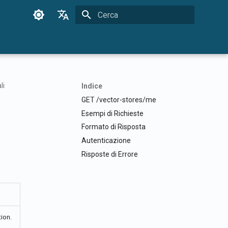
Inizializza la ricerca
English
Français
Dansk
li
Indice
日本語
GET /vector-stores/me
العربية
Esempi di Richieste
Formato di Risposta
한국어
Autenticazione
Deutsch
Risposte di Errore
简体中文
繁體中文
Italiano
tion.
Español