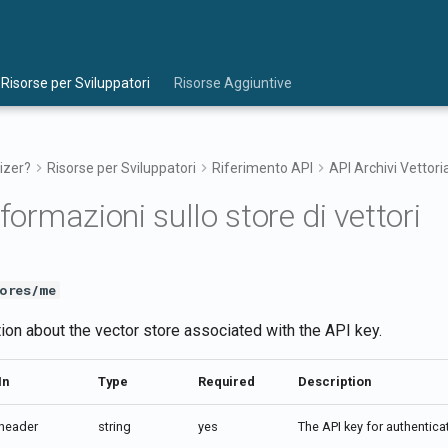
Risorse per Sviluppatori
Risorse Aggiuntive
izer?
Risorse per Sviluppatori
Riferimento API
API Archivi Vettoria
nformazioni sullo store di vettori
ores/me
ion about the vector store associated with the API key.
In
Type
Required
Description
header
string
yes
The API key for authentica