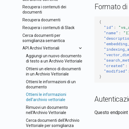
Formato di
Recupera i contenuti dei
documenti
Recupera documenti
{
"id"
:
"vs_
Recupera i contenuti di Slack
"name"
:
"I
Cerca documenti per
"descripti
somiglianza semantica
"embedding
API Archivi Vettoriali
"indexing_
"vector_di
Aggiungi un nuovo documento
"search_me
di testo a un Archivio Vettoriale
"created"
:
Ottieni un elenco di documenti
"modified"
in un Archivio Vettoriale
}
Ottieni le informazioni di un
documento
Ottieni le informazioni
Autenticaz
dell'archivio vettoriale
Rimuovi un documento
Questo endpoint 
nell'Archivio Vettoriale
Cerca documenti dell'Archivio
Vettoriale per somiglianza