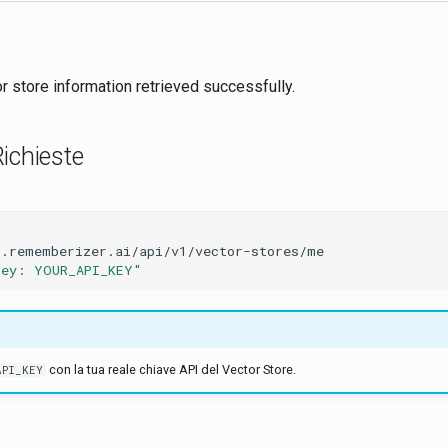
 store information retrieved successfully.
ichieste
i.rememberizer.ai/api/v1/vector-stores/me
key: YOUR_API_KEY"
con la tua reale chiave API del Vector Store.
API_KEY