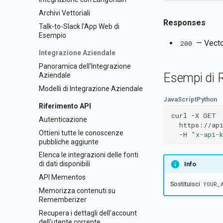
Archivi Vettoriali
Responses
Talk-to-Slack l'App Web di
Esempio
— Vector
200
Integrazione Aziendale
Panoramica dell'Integrazione
Esempi di R
Aziendale
Modelli di Integrazione Aziendale
JavaScript
Python
Riferimento API
curl
-X
GET
Autenticazione
https://ap
Ottieni tutte le conoscenze
-H
"x-api-
pubbliche aggiunte
Elenca le integrazioni delle fonti
di dati disponibili
Info
API Mementos
Sostituisci
YOUR_
Memorizza contenuti su
Rememberizer
Recupera i dettagli dell'account
dell'utente corrente