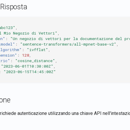
 Risposta
abc123"
,
l Mio Negozio di Vettori"
,
on"
:
"Un negozio di vettori per la documentazione del pr
_model"
:
"sentence-transformers/all-mpnet-base-v2"
,
algorithm"
:
"ivfflat"
,
mension"
:
128
,
tric"
:
"cosine_distance"
,
"2023-06-01T10:30:00Z"
,
:
"2023-06-15T14:45:00Z"
ione
richiede autenticazione utilizzando una chiave API nell'intestaz