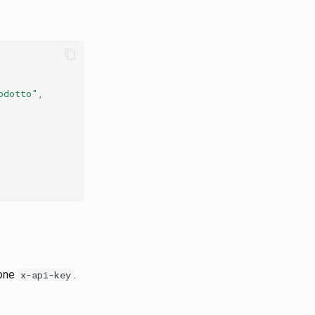
odotto"
,
ione
.
x-api-key