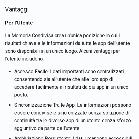
Rememberizer GPT
Recupera i dettagli
Memoria e ai Dati per le
l
Português
Vantaggi
dell'account dell'utente
App
a
Integrazione con LangChai
corrente
Tiếng Việt
Per l'Utente
Impostazioni dell'app
r
Archivi Vettoriali
Recupera i contenuti dei
La Memoria Condivisa crea un'unica posizione in cui i
i
documenti
Permessi di Accesso alla
risultati chiave e le informazioni da tutte le app dell'utente
Talk-to-Slack l'App Web di
Memoria per le App
c
sono disponibili in un unico luogo. Alcuni vantaggi per
Esempio
Recupera documenti
l'utente includono:
e
Integrare con la funzione di
Recupera i contenuti di Sla
Memoria
Accesso Facile: I dati importanti sono centralizzati,
r
consentendo sia all'utente che alle loro app di
c
Cerca documenti per
Endpoint API
accedere facilmente ai risultati da più app in un unico
somiglianza semantica
a
posto.
Memorizza la tua
Sincronizzazione Tra le App: Le informazioni possono
API Archivi Vettoriali
conoscenza
essere condivise e sincronizzate senza soluzione di
continuità tra le diverse app di un utente senza sforzo
Utilizzare i Dati della
aggiuntivo da parte dell'utente.
Memoria tramite Memento
Archiviazione Persistente: I dati rimangono accessibili