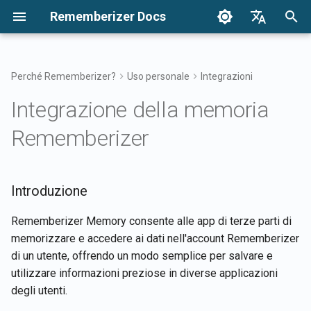
Rememberizer Docs
I
English
n
Français
Perché Rememberizer?
Uso personale
Integrazioni
Cosa sono gli Embedding
Cerca la tua conoscenza
Introduzione
Opzioni di Integrazione
Avvisi
Panoramica delle Opzioni d
Panoramica dell'Integrazio
Autenticazione
Termini di Utilizzo
Rilasci 2025
i
Dansk
Integrazione della memoria
Vettoriali e i Database
Integrazione
Aziendale
z
日本語
Vettoriali?
Accesso ai filtri dei mementi
Vantaggi
Integrazione Aziendale
Rilasci
Ottieni tutte le conoscenze
Informativa sulla Privacy
Rilasci 2024
Rememberizer
Registrazione e utilizzo de
Modelli di Integrazione
pubbliche aggiunte
i
العربية
Glossario
Chiavi API
Aziendale
Conoscenza comune
Riferimento API
Documentazione Pronta per
Per l'Utente
B2B
a
한국어
Rememberizer LLM
Elenca le integrazioni delle
Introduzione
Terminologia Standardizzata
Registrazione delle app
fonti di dati disponibili
Gestisci la tua conoscenza
Per Sviluppatori di App
l
Deutsch
Rememberizer
incorporata
Rememberizer Memory consente alle app di terze parti di
i
简体中文
API Mementos
Configura la tua Memoria
memorizzare e accedere ai dati nell'account Rememberizer
Autorizzazione delle app
z
繁體中文
di un utente, offrendo un modo semplice per salvare e
Rememberizer
Memorizza contenuti su
Impostazioni Globali
z
utilizzare informazioni preziose in diverse applicazioni
Italiano
Rememberizer
degli utenti.
a
Creazione di un
Permessi di Accesso alla
Español