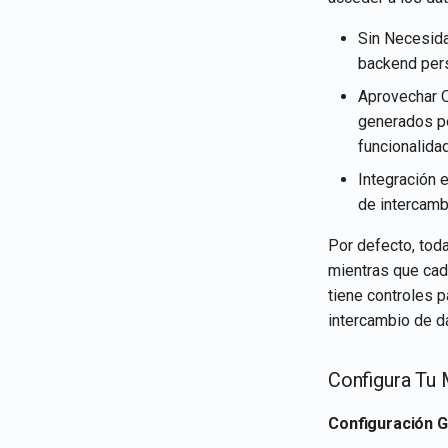
Sin Necesida
backend pers
Aprovechar O
generados po
funcionalidad
Integración 
de intercamb
Por defecto, tod
mientras que cad
tiene controles 
intercambio de da
Configura Tu
Configuración G