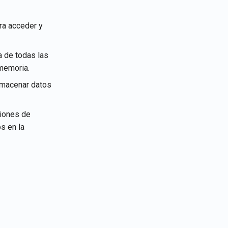
ra acceder y
 de todas las
 memoria.
lmacenar datos
ciones de
s en la