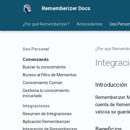
Rememberizer Docs
¿Por qué Rememberizer?
Antecedentes
Uso Person
¿Por qué Remembe
Uso Personal
Comenzando
Integrac
Buscar tu conocimiento
Acceso al Filtro de Mementos
Conocimiento Común
Introducción
Gestiona tu conocimiento
incrustado
Rememberizer Me
cuenta de Rememb
Integraciones
valiosa se guarde
Resumen de Integraciones
Aplicación Rememberizer
Beneficios
Integración de Rememberizer