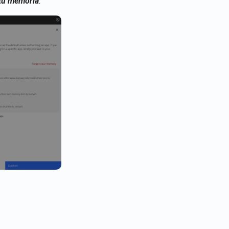
 tu memoria
: