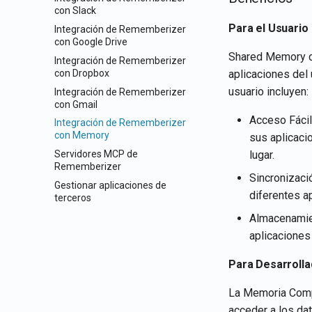
con Slack
Para el Usuario
Integración de Rememberizer
con Google Drive
Shared Memory cr
Integración de Rememberizer
con Dropbox
aplicaciones del 
usuario incluyen:
Integración de Rememberizer
con Gmail
Acceso Fácil
Integración de Rememberizer
con Memory
sus aplicaci
Servidores MCP de
lugar.
Rememberizer
Sincronizaci
Gestionar aplicaciones de
diferentes ap
terceros
Almacenamien
aplicaciones 
Para Desarrolla
La Memoria Compa
acceder a los da