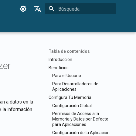
Inicializando búsqueda
English
Français
Dansk
Tabla de contenidos
日本語
Introducción
zer
العربية
Beneficios
Para el Usuario
한국어
Para Desarrolladores de
Deutsch
Aplicaciones
Configura Tu Memoria
简体中文
n a datos en la
Configuración Global
 la información
繁體中文
Permisos de Acceso a la
Memoria y Datos por Defecto
Italiano
para Aplicaciones
Español
Configuración de la Aplicación