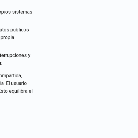
ropios sistemas
datos públicos
 propia
nterrupciones y
r.
ompartida,
a. El usuario
to equilibra el