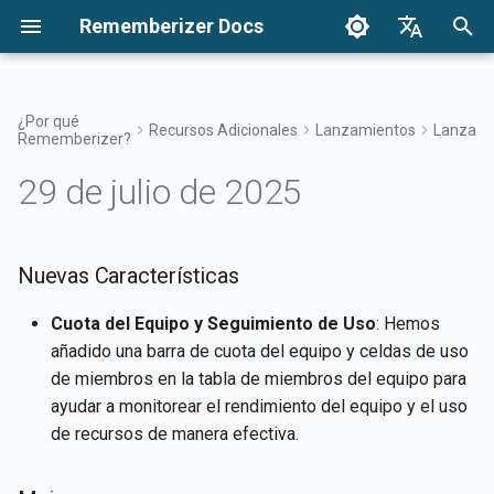
Rememberizer Docs
I
English
n
Français
¿Por qué
Recursos Adicionales
Lanzamientos
Lanzami
Rememberizer?
¿Qué son los Embeddings
Comenzando
Opciones de Integración
Términos de Uso
Nuevas Características
Diciembre 2024
Buscar tu conocimiento
Resumen de Integraciones
Opciones de Integración:
Visión General de la
Autenticación
Acerca de Reddit Agent
i
Dansk
Vectoriales y las Bases de
Resumen
Integración Empresarial
29 de julio de 2025
c
日本語
Datos Vectoriales?
Integraciones
Integración Empresarial
Política de Privacidad
Mejoras
27 de diciembre de 2024
Acceso al Filtro de
Aplicación Rememberizer
Obtener todo el conocimie
Mementos
Registrando y usando Clav
Patrones de Integración
público agregado
i
العربية
Glosario
API
Empresarial
Referencia de API
B2B
Corrección de errores
20 de diciembre de 2024
Integración de Rememberi
a
Nuevas Características
한국어
Conocimiento Común
con Slack
Listar integraciones de
Terminología Estandarizada
Registrando aplicaciones 
fuentes de datos disponib
13 de diciembre de 2024
l
Deutsch
Cuota del Equipo y Seguimiento de Uso
: Hemos
Rememberizer
Gestiona tu conocimiento
Integración de Rememberi
añadido una barra de cuota del equipo y celdas de uso
i
简体中文
incrustado
con Google Drive
APIs de Mementos
6 de diciembre de 2024
de miembros en la tabla de miembros del equipo para
Autorizando aplicaciones 
z
繁體中文
ayudar a monitorear el rendimiento del equipo y el uso
Rememberizer
Integración de Rememberi
Memorizar contenido en
29 de noviembre de 2024
a
de recursos de manera efectiva.
Italiano
con Dropbox
Rememberizer
n
Creando un Rememberizer
22 de noviembre de 2024
Español