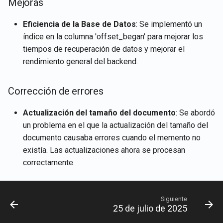
Mejoras
GPT
Integración de Rememberi
Recuperar detalles de la
d
Português
con Gmail
cuenta del usuario actual
15 de noviembre de 2024
Eficiencia de la Base de Datos
: Se implementó un
o
Integración con LangChain
Tiếng Việt
índice en la columna 'offset_began' para mejorar los
Integración de Rememberi
Recuperar contenidos de
8 de noviembre de 2024
b
tiempos de recuperación de datos y mejorar el
con Memory
Almacenes de Vectores
documentos
ú
rendimiento general del backend.
1 de noviembre de 2024
Servidores MCP de
Hablar con Slack la Aplicac
Recuperar documentos
s
Rememberizer
Web de Muestra
25 de octubre de 2024
Corrección de errores
q
Recuperar contenido de Sl
Gestionar aplicaciones de
18 de octubre de 2024
Actualización del tamaño del documento
: Se abordó
u
terceros
Buscar documentos por
un problema en el que la actualización del tamaño del
e
similitud semántica
11 de octubre de 2024
documento causaba errores cuando el memento no
existía. Las actualizaciones ahora se procesan
d
APIs de Almacén de
4 de octubre de 2024
correctamente.
a
Vectores
27 de septiembre de 2024
Siguiente
25 de julio de 2025
20 de septiembre de 2024