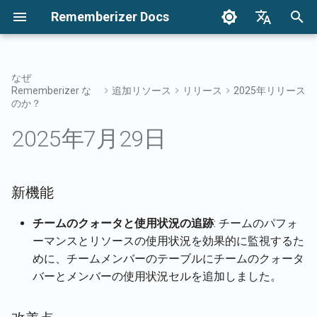
Rememberizer Docs
検
English
索
Français
なぜ
Rememberizer な
追加リソース
リリース
2025年リリース
ベクトル埋め込みとベクトル
はじめに
統合オプション
利用規約
新機能
2024年12月
知識を検索する
インテグレーションの概
統合オプションの概要
エンタープライズ統合の
認証
Redditエージェントにつ
を
Dansk
のか？
データベースとは？
初
日本語
統合
エンタープライズ統合
プライバシーポリシー
改善点
2024年12月27日
メメントフィルターアク
Rememberizerアプリ
APIキーの登録と使用
エンタープライズ統合パ
追加されたすべての公開
2025年7月29日
用語集
ン
を取得
期
العربية
APIリファレンス
B2B
バグ修正
2024年12月20日
共通の知識
Rememberizer Slack統合
Rememberizerアプリの登
化
한국어
標準化された用語
利用可能なデータソース
新機能
のリスト
2024年12月13日
埋め込まれた知識を管理
Rememberizer Google Dri
Rememberizerアプリの認
Deutsch
統合
チームのクォータと使用状況の追跡
: チームのパフォ
简体中文
メメントAPI
2024年12月6日
Rememberizer GPTの作成
ーマンスとリソースの使用状況を効果的に監視するた
Rememberizer Dropbox
繁體中文
めに、チームメンバーのテーブルにチームのクォータ
内容をRememberizerに記
2024年11月29日
LangChain統合
バーとメンバーの使用状況セルを追加しました。
Italiano
させる
Rememberizer Gmail統合
2024年11月22日
ベクターストア
Español