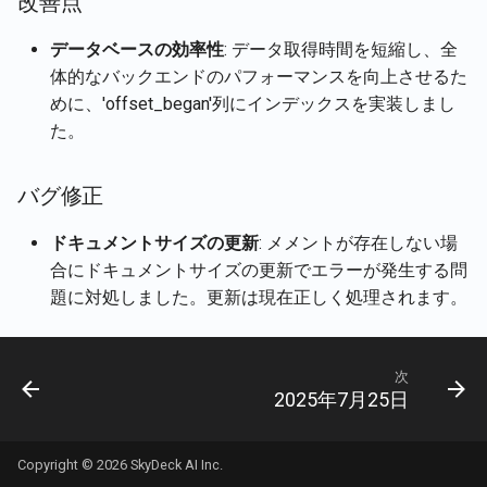
改善点
現在のユーザーのアカウ
Rememberizer Memory統
Português
詳細を取得
2024年11月15日
Talk-to-SlackサンプルWe
データベースの効率性
: データ取得時間を短縮し、全
Rememberizer MCPサー
プリ
Tiếng Việt
体的なバックエンドのパフォーマンスを向上させるた
文書の内容を取得
2024年11月8日
めに、'offset_began'列にインデックスを実装しまし
サードパーティアプリを
た。
文書を取得
する
2024年11月1日
Slackのコンテンツを取得
2024年10月25日
バグ修正
ドキュメントサイズの更新
: メメントが存在しない場
意味的類似性による文書
2024年10月18日
合にドキュメントサイズの更新でエラーが発生する問
索
題に対処しました。更新は現在正しく処理されます。
2024年10月11日
ベクターストアAPI
2024年10月4日
次
2025年7月25日
2024年9月27日
2024年9月20日
Copyright © 2026 SkyDeck AI Inc.