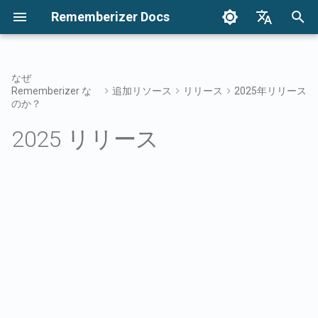
Rememberizer Docs
検
English
索
Français
なぜ
Rememberizer な
追加リソース
リリース
2025年リリース
ベクトル埋め込みとベクトル
はじめに
統合オプション
利用規約
2024年12月
知識を検索する
インテグレーションの概
統合オプションの概要
エンタープライズ統合の
認証
Redditエージェントにつ
を
Dansk
のか？
データベースとは？
初
日本語
統合
エンタープライズ統合
プライバシーポリシー
2024年12月27日
メメントフィルターアク
Rememberizerアプリ
APIキーの登録と使用
エンタープライズ統合パ
追加されたすべての公開
2025 リリース
用語集
ン
を取得
期
العربية
APIリファレンス
B2B
2024年12月20日
共通の知識
Rememberizer Slack統合
Rememberizerアプリの登
化
한국어
標準化された用語
利用可能なデータソース
のリスト
2024年12月13日
埋め込まれた知識を管理
Rememberizer Google Dri
Rememberizerアプリの認
Deutsch
統合
简体中文
メメントAPI
2024年12月6日
Rememberizer GPTの作成
Rememberizer Dropbox
繁體中文
内容をRememberizerに記
2024年11月29日
LangChain統合
Italiano
させる
Rememberizer Gmail統合
2024年11月22日
ベクターストア
Español