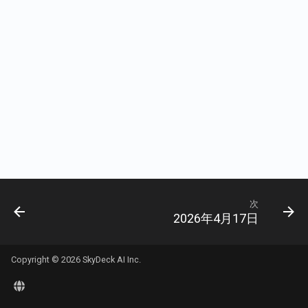
現在のユーザーのアカウ
Rememberizer Memory統
Português
詳細を取得
2024年11月15日
Talk-to-SlackサンプルWe
Rememberizer MCPサー
プリ
Tiếng Việt
文書の内容を取得
2024年11月8日
サードパーティアプリを
文書を取得
する
2024年11月1日
Slackのコンテンツを取得
2024年10月25日
意味的類似性による文書
2024年10月18日
索
2024年10月11日
ベクターストアAPI
次
2026年4月17日
2024年10月4日
2024年9月27日
Copyright © 2026 SkyDeck AI Inc.
2024年9月20日