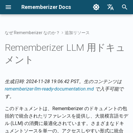
Rememberizer Docs
検
English
索
Français
なぜ Rememberizer なのか？
追加リソース
ベクトル埋め込みとベクトル
はじめに
統合オプション
利用規約
2025年リリース
知識を検索する
インテグレーションの概
統合オプションの概要
エンタープライズ統合の
認証
Redditエージェントにつ
2026年4月17日
2024年12月
を
Dansk
Rememberizer LLM 用ドキュ
データベースとは？
初
日本語
統合
エンタープライズ統合
プライバシーポリシー
2024年リリース
メメントフィルターアク
Rememberizerアプリ
APIキーの登録と使用
エンタープライズ統合パ
追加されたすべての公開
2026年4月10日
2024年12月27日
メント
用語集
ン
を取得
期
العربية
APIリファレンス
B2B
共通の知識
Rememberizer Slack統合
Rememberizerアプリの登
2026年2月6日
2024年12月20日
化
한국어
標準化された用語
利用可能なデータソース
生成日時: 2024-11-28 19:06:42 PST。生のコンテンツは
のリスト
埋め込まれた知識を管理
Rememberizer Google Dri
Rememberizerアプリの認
2026年1月30日
2024年12月13日
Deutsch
rememberizer-llm-ready-documentation.md
で入手可能で
統合
简体中文
す。
メメントAPI
Rememberizer GPTの作成
2026年1月23日
2024年12月6日
Rememberizer Dropbox
繁體中文
このドキュメントは、Rememberizer のドキュメントの包
内容をRememberizerに記
LangChain統合
2026年1月16日
2024年11月29日
括的で統合されたリファレンスを提供し、大規模言語モデ
Italiano
させる
Rememberizer Gmail統合
ル (LLM) の消費に最適化されています。さまざまなドキ
ベクターストア
2026年1月9日
2024年11月22日
Español
ュメントソースを単一の、アクセスしやすい形式に統合