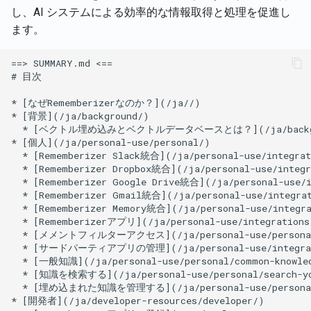
現在のユーザーのアカウ
Rememberizer Memory統
し、AI システムによる効率的な情報取得と処理を促進し
Português
詳細を取得
Talk-to-SlackサンプルWe
2026年1月2日
2024年11月15日
ます。
Rememberizer MCPサー
プリ
Tiếng Việt
文書の内容を取得
2025年12月26日
2024年11月8日
サードパーティアプリを
文書を取得
する
2025年12月12日
2024年11月1日
Slackのコンテンツを取得
2025年11月21日
2024年10月25日
意味的類似性による文書
2025年11月14日
2024年10月18日
索
2025年11月7日
2024年10月11日
ベクターストアAPI
2025年10月31日
2024年10月4日
2025年10月24日
2024年9月27日
2025年10月17日
2024年9月20日