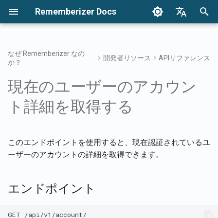
Rememberizer Docs
検
English
索
Français
なぜ Rememberizer なの
開発者リソース
APIリファレンス
か？
ベクトル埋め込みとベクトル
はじめに
統合オプションの概要
エンタープライズ統合の概要
エンドポイント
ベクターストアに新しいテキ
通知
知識を検索する
インテグレーションの概
利用規約
2025年リリース
を
Dansk
データベースとは？
スト文書を追加
現在のユーザーのアカウン
初
日本語
統合
APIキーの登録と使用
エンタープライズ統合パター
認証
リリース
メメントフィルターアク
Rememberizerアプリ
プライバシーポリシー
2024年リリース
用語集
ン
ベクターストア内の文書のリ
ト詳細を取得する
期
العربية
ストを取得
Rememberizerアプリの登録
リクエスト
Rememberizer LLM対応ドキ
共通の知識
Rememberizer Slack統合
B2B
化
한국어
標準化された用語
ュメント
文書の情報を取得
Rememberizerアプリの認証
レスポンス
埋め込まれた知識を管理
Rememberizer Google Dri
Deutsch
このエンドポイントを使用すると、現在認証されているユ
統合
ーザーのアカウントの詳細を取得できます。
简体中文
ベクターストアの情報を取得
Rememberizer GPTの作成
ユーザープロフィール（拡張
情報）
Rememberizer Dropbox
繁體中文
ベクターストア内の文書を削
LangChain統合
エンドポイント
Italiano
除
拡張レスポンス
Rememberizer Gmail統合
ベクターストア
Español