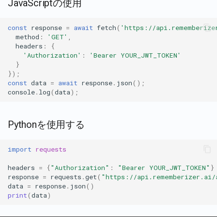
JavaScriptの使用
const
response
=
await
fetch
(
'https://api.rememberize
method
:
'GET'
,
headers
:
{
'Authorization'
:
'Bearer YOUR_JWT_TOKEN'
}
});
const
data
=
await
response
.
json
();
console
.
log
(
data
);
Pythonを使用する
import
requests
headers
=
{
"Authorization"
:
"Bearer YOUR_JWT_TOKEN"
}
response
=
requests
.
get
(
"https://api.rememberizer.ai/
data
=
response
.
json
()
print
(
data
)