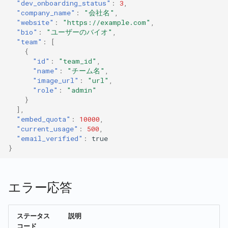
"dev_onboarding_status"
:
3
,
"company_name"
:
"会社名"
,
"website"
:
"https://example.com"
,
"bio"
:
"ユーザーのバイオ"
,
"team"
:
[
{
"id"
:
"team_id"
,
"name"
:
"チーム名"
,
"image_url"
:
"url"
,
"role"
:
"admin"
}
],
"embed_quota"
:
10000
,
"current_usage"
:
500
,
"email_verified"
:
true
}
エラー応答
ステータス
説明
コード