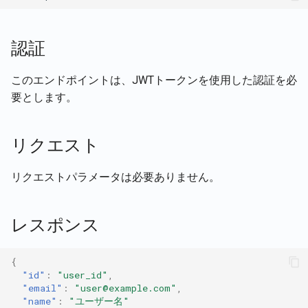
意味的類似性によるベクター
エラー応答
Rememberizer Memory統
Português
ストア文書の検索
Talk-to-SlackサンプルWebア
プリ
使用例
Rememberizer MCPサー
Tiếng Việt
認証
ベクターストア内のファイル
の内容を更新
cURLの使用
サードパーティアプリを
このエンドポイントは、JWTトークンを使用した認証を必
する
要とします。
ベクターストアにファイルを
JavaScriptの使用
アップロード
Pythonを使用する
リクエスト
リクエストパラメータは必要ありません。
レスポンス
{
"id"
:
"user_id"
,
"email"
:
"user@example.com"
,
"name"
:
"ユーザー名"