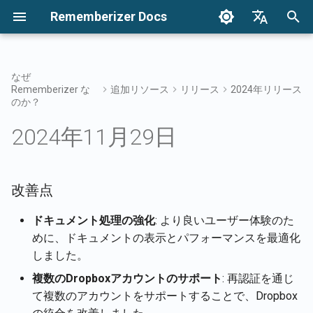
Rememberizer Docs
検
English
索
Français
なぜ
Rememberizer な
追加リソース
リリース
2024年リリース
ベクトル埋め込みとベクトル
はじめに
統合オプション
利用規約
2026年4月17日
改善点
知識を検索する
インテグレーションの概
統合オプションの概要
エンタープライズ統合の
認証
Redditエージェントにつ
を
Dansk
のか？
データベースとは？
初
日本語
統合
エンタープライズ統合
プライバシーポリシー
2026年4月10日
バグ修正
メメントフィルターアク
Rememberizerアプリ
APIキーの登録と使用
エンタープライズ統合パ
追加されたすべての公開
2024年11月29日
用語集
ン
を取得
期
العربية
APIリファレンス
B2B
2026年2月6日
共通の知識
Rememberizer Slack統合
Rememberizerアプリの登
化
한국어
標準化された用語
利用可能なデータソース
改善点
のリスト
2026年1月30日
埋め込まれた知識を管理
Rememberizer Google Dri
Rememberizerアプリの認
Deutsch
統合
ドキュメント処理の強化
: より良いユーザー体験のた
简体中文
メメントAPI
2026年1月23日
Rememberizer GPTの作成
めに、ドキュメントの表示とパフォーマンスを最適化
Rememberizer Dropbox
繁體中文
しました。
内容をRememberizerに記
2026年1月16日
LangChain統合
Italiano
複数のDropboxアカウントのサポート
: 再認証を通じ
させる
Rememberizer Gmail統合
て複数のアカウントをサポートすることで、Dropbox
2026年1月9日
ベクターストア
Español