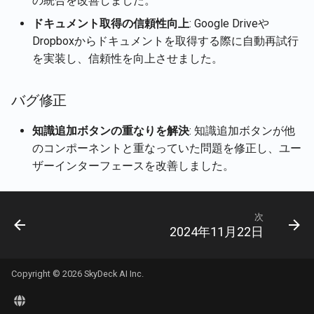
の統合を改善しました。
現在のユーザーのアカウ
Rememberizer Memory統
Português
詳細を取得
2026年1月2日
Talk-to-SlackサンプルWe
ドキュメント取得の信頼性向上
: Google Driveや
Rememberizer MCPサー
プリ
Tiếng Việt
Dropboxからドキュメントを取得する際に自動再試行
文書の内容を取得
2025年12月26日
を実装し、信頼性を向上させました。
サードパーティアプリを
文書を取得
する
2025年12月12日
バグ修正
Slackのコンテンツを取得
2025年11月21日
知識追加ボタンの重なりを解決
: 知識追加ボタンが他
のコンポーネントと重なっていた問題を修正し、ユー
意味的類似性による文書
2025年11月14日
ザーインターフェースを改善しました。
索
2025年11月7日
ベクターストアAPI
次
2025年10月31日
2024年11月22日
2025年10月24日
Copyright © 2026 SkyDeck AI Inc.
2025年10月17日