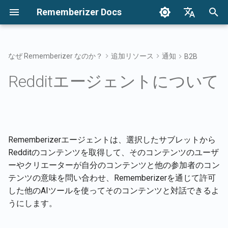
Rememberizer Docs
検
English
索
Français
なぜ Rememberizer なのか？
追加リソース
通知
B2B
ベクトル埋め込みとベクトル
はじめに
統合オプション
2025年リリース
知識を検索する
インテグレーションの概
統合オプションの概要
エンタープライズ統合の
認証
2026年4月17日
2024年12月
を
Dansk
Redditエージェントについて
データベースとは？
初
日本語
統合
エンタープライズ統合
2024年リリース
メメントフィルターアク
Rememberizerアプリ
APIキーの登録と使用
エンタープライズ統合パ
追加されたすべての公開
2026年4月10日
2024年12月27日
用語集
ン
を取得
期
العربية
APIリファレンス
共通の知識
Rememberizer Slack統合
Rememberizerアプリの登
2026年2月6日
2024年12月20日
化
한국어
標準化された用語
利用可能なデータソース
Rememberizerエージェントは、選択したサブレットから
のリスト
埋め込まれた知識を管理
Rememberizer Google Dri
Rememberizerアプリの認
2026年1月30日
2024年12月13日
Deutsch
Redditのコンテンツを取得して、そのコンテンツのユーザ
統合
简体中文
ーやクリエーターが自分のコンテンツと他の参加者のコン
メメントAPI
Rememberizer GPTの作成
2026年1月23日
2024年12月6日
テンツの意味を問い合わせ、Rememberizerを通じて許可
Rememberizer Dropbox
繁體中文
した他のAIツールを使ってそのコンテンツと対話できるよ
内容をRememberizerに記
LangChain統合
2026年1月16日
2024年11月29日
Italiano
うにします。
させる
Rememberizer Gmail統合
ベクターストア
2026年1月9日
2024年11月22日
Español