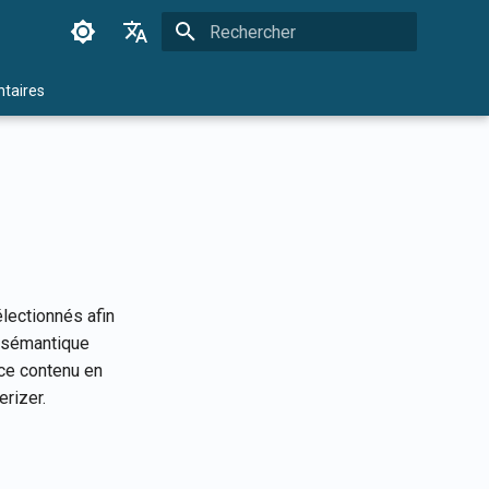
Initialisation de la recherche
English
taires
Français
Dansk
日本語
العربية
한국어
lectionnés afin
Deutsch
n sémantique
简体中文
 ce contenu en
erizer.
繁體中文
Italiano
Español