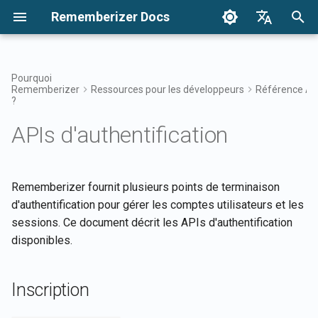
Rememberizer Docs
I
English
n
Français
Pourquoi
Rememberizer
Ressources pour les développeurs
Référence AP
Qu'est-ce que les
Commencer
Options d'intégration Aperçu
Aperçu de l'intégration
Inscription
Ajouter un nouveau document
Avis
Rechercher vos
Aperçu des intégrations
Conditions d'utilisation
Versions 2025
i
?
Dansk
embeddings vectoriels et les
d'entreprise
texte à un magasin de
connaissances
t
日本語
APIs d'authentification
bases de données
vecteurs
Intégrations
Enregistrement et utilisation
Versions
POST /auth/signup/
Application Rememberizer
Politique de confidentialité
Versions 2024
vectorielles ?
des clés API
Modèles d'intégration
Accès au filtre de souvenir
i
العربية
d'entreprise
Obtenir une liste de
Documentation prête pour
Exemples de requêtes
Intégration Rememberizer
B2B
a
한국어
Glossaire
documents dans un magasin
Enregistrement des
Rememberizer LLM
Connaissances communes
Slack
Rememberizer fournit plusieurs points de terminaison
de vecteurs
applications Rememberizer
Connexion
l
Deutsch
d'authentification pour gérer les comptes utilisateurs et les
Terminologie standardisée
Gérer vos connaissances
Intégration Rememberizer
sessions. Ce document décrit les APIs d'authentification
i
简体中文
Obtenir les informations d'un
Autorisation des applications
intégrées
Google Drive
POST /auth/signin/
disponibles.
document
Rememberizer
s
繁體中文
Intégration Rememberizer
Exemples de requêtes
a
Italiano
Obtenir les informations du
Création d'un Rememberizer
Inscription
Dropbox
magasin de vecteurs
t
GPT
Vérification de l'Email
Español