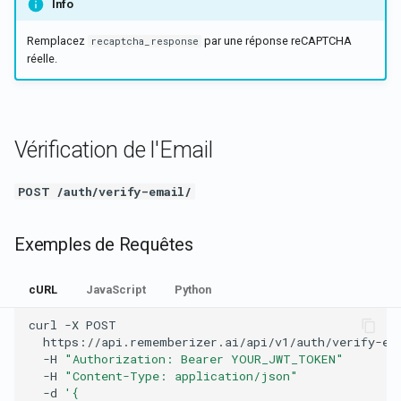
Info
Remplacez
par une réponse reCAPTCHA
recaptcha_response
réelle.
Vérification de l'Email
POST /auth/verify-email/
Exemples de Requêtes
cURL
JavaScript
Python
curl
-X
POST
https://api.rememberizer.ai/api/v1/auth/verify-em
-H
"Authorization: Bearer YOUR_JWT_TOKEN"
-H
"Content-Type: application/json"
-d
'{