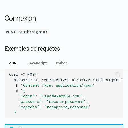
c
Connexion
h
e
POST /auth/signin/
Exemples de requêtes
cURL
JavaScript
Python
curl
-X
POST
https://api.rememberizer.ai/api/v1/auth/signin/
-H
"Content-Type: application/json"
-d
'{
    "login": "user@example.com",
    "password": "secure_password",
    "captcha": "recaptcha_response"
  }'