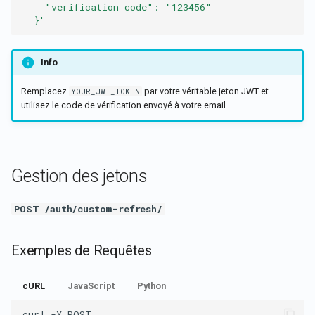
    "verification_code": "123456"
  }'
Info
Remplacez
par votre véritable jeton JWT et
YOUR_JWT_TOKEN
utilisez le code de vérification envoyé à votre email.
Gestion des jetons
POST /auth/custom-refresh/
Exemples de Requêtes
cURL
JavaScript
Python
curl
-X
POST