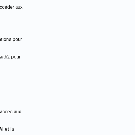
accéder aux
Português
Tiếng Việt
ations pour
Auth2 pour
'accès aux
I et la