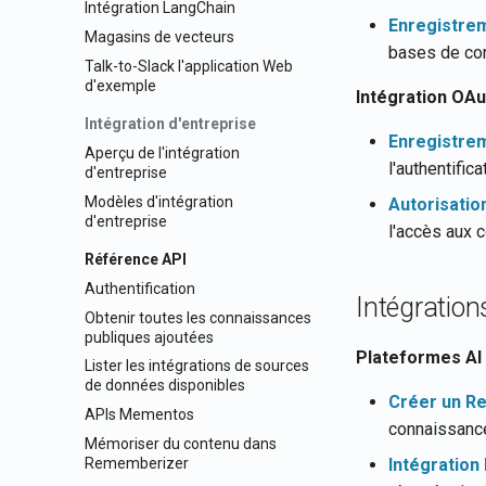
Intégration LangChain
Enregistrem
Magasins de vecteurs
bases de con
Talk-to-Slack l'application Web
d'exemple
Intégration OAu
Intégration d'entreprise
Enregistre
Aperçu de l'intégration
l'authentific
d'entreprise
Modèles d'intégration
Autorisatio
d'entreprise
l'accès aux c
Référence API
Authentification
Intégration
Obtenir toutes les connaissances
publiques ajoutées
Plateformes AI
Lister les intégrations de sources
de données disponibles
Créer un R
APIs Mementos
connaissanc
Mémoriser du contenu dans
Rememberizer
Intégration