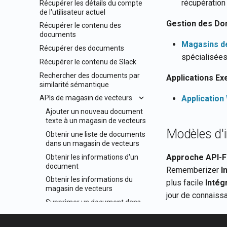
récupératio
Récupérer les détails du compte
de l'utilisateur actuel
Gestion des D
Récupérer le contenu des
documents
Magasins d
Récupérer des documents
spécialisée
Récupérer le contenu de Slack
Rechercher des documents par
Applications E
similarité sémantique
Application
APIs de magasin de vecteurs
Ajouter un nouveau document
texte à un magasin de vecteurs
Modèles d'i
Obtenir une liste de documents
dans un magasin de vecteurs
Approche API-F
Obtenir les informations d'un
document
Rememberizer
I
Obtenir les informations du
plus facile
Intég
magasin de vecteurs
jour de connaiss
Supprimer un document dans
le magasin de vecteurs
Rechercher des documents de