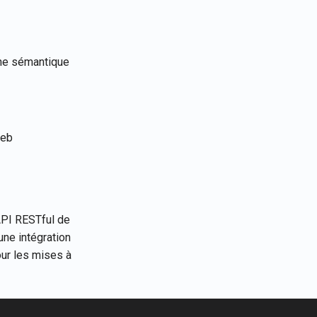
he sémantique
web
API RESTful de
une intégration
our les mises à