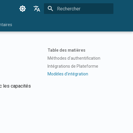
Initialisation de la recherche
English
taires
Français
Dansk
Table des matières
日本語
Méthodes d'authentification
العربية
Intégrations de Plateforme
Modèles d'intégration
한국어
c les capacités
Deutsch
简体中文
繁體中文
Italiano
Español