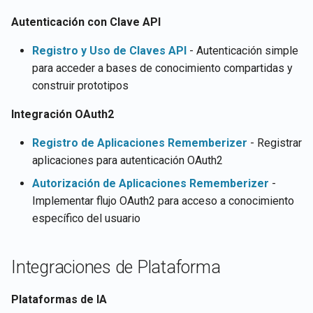
Recuperar detalles de la
Integración de Rememberi
d
Português
Eliminar un documento en e
cuenta del usuario actual
con Gmail
Autenticación con Clave API
o
Almacén de Vectores
Tiếng Việt
Registro y Uso de Claves API
- Autenticación simple
Recuperar contenidos de
Integración de Rememberi
b
para acceder a bases de conocimiento compartidas y
Buscar documentos del
documentos
con Memory
construir prototipos
ú
Almacén de Vectores por
similitud semántica
Recuperar documentos
Servidores MCP de
s
Integración OAuth2
Rememberizer
q
Actualizar el contenido de
Recuperar contenido de Slack
Registro de Aplicaciones Rememberizer
- Registrar
archivos en un Almacén de
Gestionar aplicaciones de
aplicaciones para autenticación OAuth2
u
Vectores
terceros
Buscar documentos por
Autorización de Aplicaciones Rememberizer
-
e
similitud semántica
Implementar flujo OAuth2 para acceso a conocimiento
Subir archivos a un Almacé
d
específico del usuario
de Vectores
APIs de Almacén de
a
Vectores
Integraciones de Plataforma
Plataformas de IA