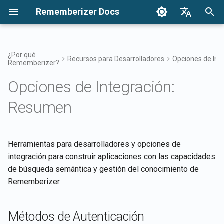
Rememberizer Docs
I
English
n
Français
¿Por qué
Recursos para Desarrolladores
Opciones de Int
Rememberizer?
¿Qué son los Embeddings
Comenzando
Métodos de Autenticación
Visión General de la
Autenticación
Avisos
Buscar tu conocimiento
Resumen de Integraciones
Agregar nuevo documento 
Términos de Uso
Lanzamientos 2025
i
Dansk
Vectoriales y las Bases de
Integración Empresarial
texto a un Almacén de
Opciones de Integración:
c
日本語
Datos Vectoriales?
Vectores
Integraciones
Integraciones de Plataforma
Obtener todo el conocimiento
Lanzamientos
Acceso al Filtro de
Aplicación Rememberizer
Política de Privacidad
Lanzamientos 2024
Resumen
Patrones de Integración
público agregado
Mementos
i
العربية
Glosario
Empresarial
Obtener una lista de
Patrones de Integración
Documentación Lista para
Integración de Rememberi
B2B
a
한국어
documentos en un Almacé
Listar integraciones de
Rememberizer LLM
Conocimiento Común
con Slack
de Vectores
Terminología Estandarizada
fuentes de datos disponibles
l
Deutsch
Herramientas para desarrolladores y opciones de
Gestiona tu conocimiento
Integración de Rememberi
integración para construir aplicaciones con las capacidades
i
简体中文
Obtener la información de 
APIs de Mementos
incrustado
con Google Drive
de búsqueda semántica y gestión del conocimiento de
documento
z
繁體中文
Rememberizer.
Memorizar contenido en
Integración de Rememberi
a
Italiano
Obtener información del
Rememberizer
con Dropbox
almacén de vectores
n
Métodos de Autenticación
Español