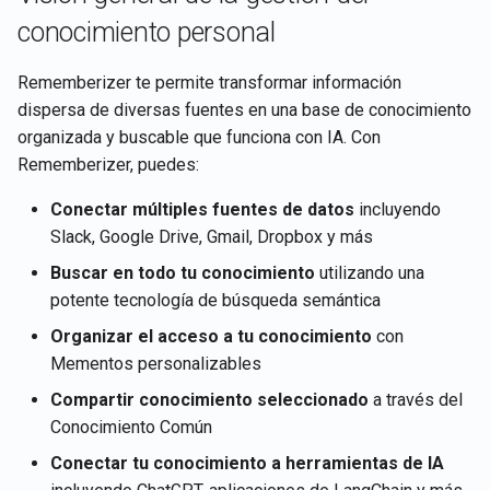
GPT
Integración de Rememberizer
Recuperar detalles de la
d
Português
conocimiento personal
con Gmail
cuenta del usuario actual
o
Integración con LangChain
Tiếng Việt
Rememberizer te permite transformar información
Integración de Rememberizer
Recuperar contenidos de
b
dispersa de diversas fuentes en una base de conocimiento
con Memory
Almacenes de Vectores
documentos
ú
organizada y buscable que funciona con IA. Con
Servidores MCP de
Rememberizer, puedes:
Hablar con Slack la Aplicac
Recuperar documentos
s
Rememberizer
Web de Muestra
Conectar múltiples fuentes de datos
incluyendo
q
Recuperar contenido de Sl
Slack, Google Drive, Gmail, Dropbox y más
Gestionar aplicaciones de
u
terceros
Buscar documentos por
Buscar en todo tu conocimiento
utilizando una
e
similitud semántica
potente tecnología de búsqueda semántica
d
Organizar el acceso a tu conocimiento
con
APIs de Almacén de
Mementos personalizables
a
Vectores
Compartir conocimiento seleccionado
a través del
Conocimiento Común
Conectar tu conocimiento a herramientas de IA