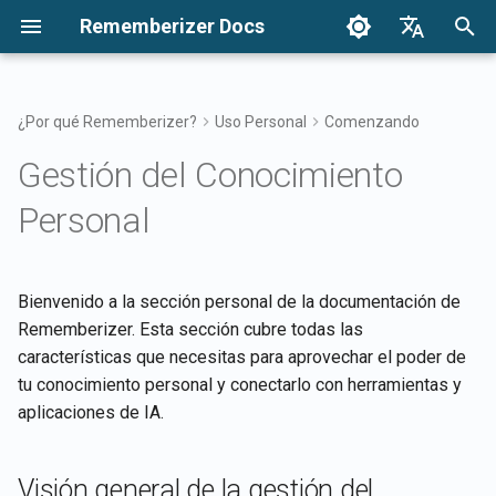
Rememberizer Docs
I
English
n
Français
¿Por qué Rememberizer?
Uso Personal
Comenzando
¿Qué son los Embeddings
Resumen de Integraciones
Opciones de Integración
Avisos
Opciones de Integración:
Visión General de la
Autenticación
Términos de Uso
Lanzamientos 2025
i
Dansk
Gestión del Conocimiento
Vectoriales y las Bases de
Resumen
Integración Empresarial
c
日本語
Datos Vectoriales?
Aplicación Rememberizer
Integración Empresarial
Lanzamientos
Obtener todo el conocimie
Política de Privacidad
Lanzamientos 2024
Personal
Registrando y usando Clav
Patrones de Integración
público agregado
i
العربية
Glosario
API
Empresarial
Integración de Rememberizer
Referencia de API
Documentación Lista para
B2B
a
한국어
con Slack
Rememberizer LLM
Listar integraciones de
Bienvenido a la sección personal de la documentación de
Terminología Estandarizada
Registrando aplicaciones 
fuentes de datos disponib
l
Deutsch
Rememberizer. Esta sección cubre todas las
Rememberizer
Integración de Rememberizer
i
características que necesitas para aprovechar el poder de
简体中文
con Google Drive
APIs de Mementos
tu conocimiento personal y conectarlo con herramientas y
Autorizando aplicaciones 
z
繁體中文
aplicaciones de IA.
Rememberizer
Integración de Rememberizer
Memorizar contenido en
a
Italiano
con Dropbox
Rememberizer
n
Creando un Rememberizer
Español
Visión general de la gestión del