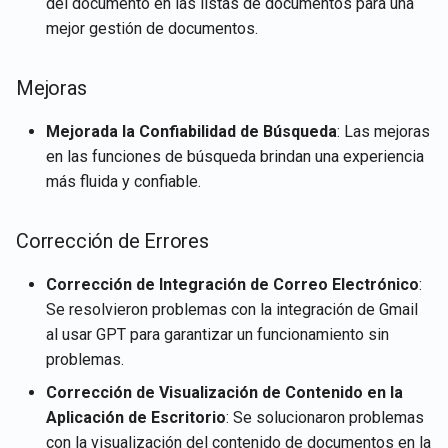
del documento en las listas de documentos para una
GPT
Integración de Rememberi
Recuperar detalles de la
d
Português
mejor gestión de documentos.
con Gmail
cuenta del usuario actual
2 de enero de 2026
o
Integración con LangChain
Tiếng Việt
Integración de Rememberi
Recuperar contenidos de
26 de diciembre de 2025
Mejoras
b
con Memory
Almacenes de Vectores
documentos
ú
12 de diciembre de 2025
Mejorada la Confiabilidad de Búsqueda
: Las mejoras
Servidores MCP de
Hablar con Slack la Aplicac
Recuperar documentos
en las funciones de búsqueda brindan una experiencia
s
Rememberizer
Web de Muestra
21 de noviembre de 2025
más fluida y confiable.
q
Recuperar contenido de Sl
Gestionar aplicaciones de
14 de noviembre de 2025
u
Corrección de Errores
terceros
Buscar documentos por
e
similitud semántica
7 de noviembre de 2025
Corrección de Integración de Correo Electrónico
:
d
Se resolvieron problemas con la integración de Gmail
APIs de Almacén de
31 de octubre de 2025
al usar GPT para garantizar un funcionamiento sin
a
Vectores
problemas.
24 de octubre de 2025
Corrección de Visualización de Contenido en la
Aplicación de Escritorio
: Se solucionaron problemas
17 de octubre de 2025
con la visualización del contenido de documentos en la