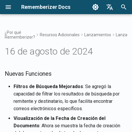
Rememberizer Docs
I
English
n
Français
¿Por qué
Recursos Adicionales
Lanzamientos
Lanzami
Rememberizer?
¿Qué son los Embeddings
Comenzando
Opciones de Integración
Términos de Uso
17 de abril de 2026
Nuevas Funciones
Buscar tu conocimiento
Resumen de Integraciones
Opciones de Integración:
Visión General de la
Autenticación
Acerca de Reddit Agent
i
Dansk
Vectoriales y las Bases de
Resumen
Integración Empresarial
16 de agosto de 2024
c
日本語
Datos Vectoriales?
Integraciones
Integración Empresarial
Política de Privacidad
10 de abril de 2026
Mejoras
Acceso al Filtro de
Aplicación Rememberizer
Obtener todo el conocimie
Mementos
Registrando y usando Clav
Patrones de Integración
público agregado
i
العربية
Glosario
API
Empresarial
Referencia de API
B2B
6 de febrero de 2026
Corrección de Errores
Integración de Rememberi
a
Nuevas Funciones
한국어
Conocimiento Común
con Slack
Listar integraciones de
Terminología Estandarizada
Registrando aplicaciones 
fuentes de datos disponib
30 de enero de 2026
l
Deutsch
Filtros de Búsqueda Mejorados
: Se agregó la
Rememberizer
Gestiona tu conocimiento
Integración de Rememberi
capacidad de filtrar los resultados de búsqueda por
i
简体中文
incrustado
con Google Drive
APIs de Mementos
23 de enero de 2026
remitente y destinatario, lo que facilita encontrar
Autorizando aplicaciones 
z
繁體中文
correos electrónicos específicos.
Rememberizer
Integración de Rememberi
Memorizar contenido en
16 de enero de 2026
a
Italiano
Visualización de la Fecha de Creación del
con Dropbox
Rememberizer
Documento
: Ahora se muestra la fecha de creación
n
Creando un Rememberizer
9 de enero de 2026
Español