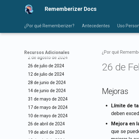
4 de octubre de 2024
Rememberizer Docs
27 de septiembre de 2024
20 de septiembre de 2024
¿Por qué Rememberizer?
Antecedentes
Uso Person
13 de septiembre de 2024
16 de agosto de 2024
9 de agosto de 2024
¿Por qué Remembe
Recursos Adicionales
2 de agosto de 2024
26 de Fe
26 de julio de 2024
12 de julio de 2024
28 de junio de 2024
Mejoras
14 de junio de 2024
31 de mayo de 2024
Límite de 
17 de mayo de 2024
deben exced
10 de mayo de 2024
Mejora en l
26 de abril de 2024
que se puede
19 de abril de 2024