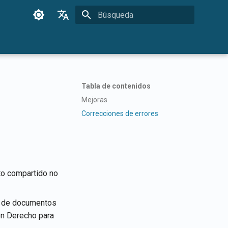
Inicializando búsqueda
English
Français
Dansk
Tabla de contenidos
日本語
Mejoras
العربية
Correcciones de errores
한국어
Deutsch
简体中文
to compartido no
繁體中文
d de documentos
Italiano
ón Derecho para
Español