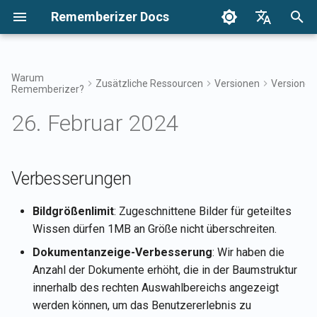
Rememberizer Docs
S
English
u
Français
Warum
Zusätzliche Ressourcen
Versionen
Versionen
Rememberizer?
Was sind Vektor-Embeddings
Erste Schritte
Integrationsoptionen
Nutzungsbedingungen
17. Apr 2026
Verbesserungen
Durchsuchen Sie Ihr Wisse
Integrationen Übersicht
Integrationsübersicht
Unternehmensintegration
Authentifizierung
Über Reddit Agent
c
Dansk
und Vektor-Datenbanken?
Übersicht
26. Februar 2024
h
日本語
Integrationen
Enterprise-Integration
Datenschutzrichtlinie
10. Apr 2026
Fehlerbehebungen
Zugriff auf Mementos-Filte
Rememberizer-App
Registrierung und
Alle hinzugefügten
Glossar
Verwendung von API-
Enterprise-
öffentlichen Kenntnisse
e
العربية
Schlüsseln
Integrationsmuster
abrufen
API-Referenz
B2B
6. Feb 2026
Allgemeines Wissen
Rememberizer Slack-
w
Verbesserungen
한국어
Standardisierte Terminologie
Integration
Registrierung von
Verfügbare
30. Jan 2026
Verwalten Sie Ihr
i
Deutsch
Bildgrößenlimit
: Zugeschnittene Bilder für geteiltes
Rememberizer-Apps
Datenquellenintegrationen
eingebettetes Wissen
Rememberizer Google Driv
r
Wissen dürfen 1MB an Größe nicht überschreiten.
简体中文
auflisten
Integration
23. Jan 2026
Autorisierung von
d
Dokumentanzeige-Verbesserung
: Wir haben die
繁體中文
Rememberizer-Apps
Mementos-APIs
Rememberizer Dropbox-
16. Jan 2026
Anzahl der Dokumente erhöht, die in der Baumstruktur
i
Italiano
Integration
innerhalb des rechten Auswahlbereichs angezeigt
n
Erstellung eines
Inhalte an Rememberizer
9. Jan 2026
werden können, um das Benutzererlebnis zu
Español