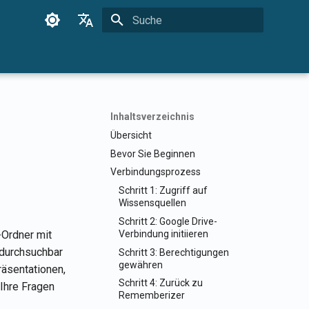
Suche wird initialisiert
English
Français
Dansk
Inhaltsverzeichnis
日本語
Übersicht
العربية
Bevor Sie Beginnen
Verbindungsprozess
한국어
Schritt 1: Zugriff auf
Deutsch
Wissensquellen
Schritt 2: Google Drive-
简体中文
Verbindung initiieren
-Ordner mit
繁體中文
durchsuchbar
Schritt 3: Berechtigungen
gewähren
räsentationen,
Italiano
Schritt 4: Zurück zu
 Ihre Fragen
Rememberizer
Español