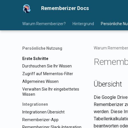
Rememberizer Docs
Warum Rememberizer?
Hintergrund
Persönliche N
Warum Rememberi
Persönliche Nutzung
Erste Schritte
Remember
Durchsuchen Sie Ihr Wissen
Zugriff auf Mementos-Filter
Allgemeines Wissen
Übersicht
Verwalten Sie Ihr eingebettetes
Wissen
Die Google Drive
Rememberizer zu
Integrationen
werden. Diese In
Integrationen Übersicht
Tabellenkalkulat
Rememberizer-App
beantworten oder
Rememberizer Slack-Integration