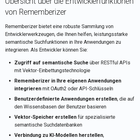
Übersicht über die Entwicklerfunktionen
Rememberizer GPT
merken
Ein Dokument im Vektor-
Rememberizer Gmail-
i
Português
Speicher entfernen
Integration
von Rememberizer
t
LangChain-Integration
Aktuelle Kontodetails des
Tiếng Việt
Benutzers abrufen
Nach Dokumenten im Vekto
Rememberizer Memory-
Rememberizer bietet eine robuste Sammlung von
i
Speicher nach semantische
Vektor-Speicher
Integration
Entwicklerwerkzeugen, die Ihnen helfen, leistungsstarke
a
Ähnlichkeit suchen
Dokumenteninhalt abrufen
semantische Suchfunktionen in Ihre Anwendungen zu
Talk-to-Slack die Beispiel-
Rememberizer MCP-Serve
l
integrieren. Als Entwickler können Sie:
Inhalt von Dateien in einem
Webanwendung
Dokumente abrufen
i
Vektor-Speicher aktualisie
Drittanbieter-Apps verwalt
Zugriff auf semantische Suche
über RESTful APIs
Inhalte von Slack abrufen
mit Vektor-Einbettungstechnologie
s
Dateien in einen Vektor-
Rememberizer in Ihre eigenen Anwendungen
i
Speicher hochladen
Nach Dokumenten nach
integrieren
mit OAuth2 oder API-Schlüsseln
semantischer Ähnlichkeit
e
Benutzerdefinierte Anwendungen erstellen
, die auf
suchen
r
den Wissensbasen der Benutzer basieren
Vektor-Speicher-APIs
Vektor-Speicher erstellen
für spezialisierte
t
semantische Suchdatenbanken
Verbindung zu KI-Modellen herstellen
,