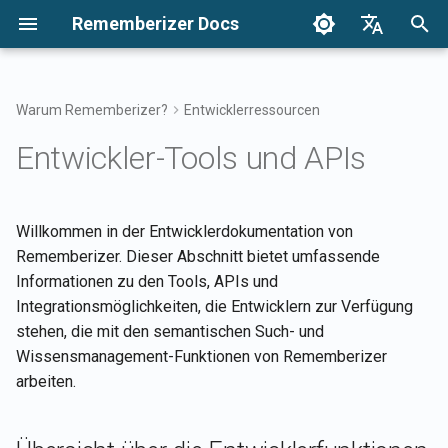
Rememberizer Docs
S
English
u
Français
Warum Rememberizer?
Entwicklerressourcen
Was sind Vektor-Embeddings
Erste Schritte
Integrationsübersicht
Unternehmensintegration
Authentifizierung
Hinweise
Durchsuchen Sie Ihr Wisse
Integrationen Übersicht
Neues Textdokument zu
Nutzungsbedingungen
Versionen 2025
c
Dansk
Entwickler-Tools und APIs
und Vektor-Datenbanken?
Übersicht
einem Vektor-Speicher
h
日本語
hinzufügen
Integrationen
Registrierung und
Alle hinzugefügten
Versionen
Zugriff auf Mementos-Filte
Rememberizer-App
Datenschutzrichtlinie
Versionen 2024
Glossar
Verwendung von API-
Enterprise-
öffentlichen Kenntnisse
e
العربية
Willkommen in der Entwicklerdokumentation von
Schlüsseln
Integrationsmuster
abrufen
Liste der Dokumente in ei
Rememberizer LLM Bereit
Allgemeines Wissen
Rememberizer Slack-
B2B
w
한국어
Rememberizer. Dieser Abschnitt bietet umfassende
Vektor-Speicher abrufen
Standardisierte Terminologie
Dokumentation
Integration
Registrierung von
Verfügbare
Informationen zu den Tools, APIs und
Verwalten Sie Ihr
i
Deutsch
Rememberizer-Apps
Datenquellenintegrationen
Informationen zu einem
Integrationsmöglichkeiten, die Entwicklern zur Verfügung
eingebettetes Wissen
Rememberizer Google Driv
r
简体中文
auflisten
Dokument abrufen
Integration
stehen, die mit den semantischen Such- und
Autorisierung von
d
Wissensmanagement-Funktionen von Rememberizer
繁體中文
Rememberizer-Apps
Mementos-APIs
Informationen des Vektor-
Rememberizer Dropbox-
arbeiten.
i
Italiano
Speichers abrufen
Integration
n
Erstellung eines
Inhalte an Rememberizer
Español