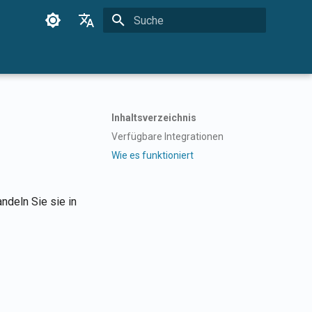
Suche wird initialisiert
English
Français
Dansk
Inhaltsverzeichnis
日本語
Verfügbare Integrationen
العربية
Wie es funktioniert
한국어
ndeln Sie sie in
Deutsch
简体中文
繁體中文
Italiano
Español