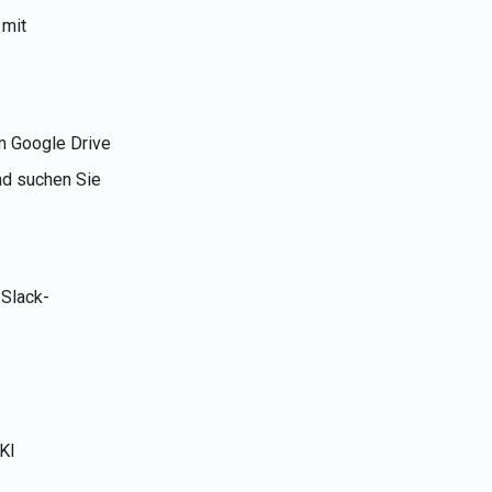
 mit
Português
Tiếng Việt
m Google Drive
nd suchen Sie
 Slack-
KI