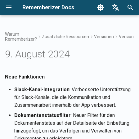
Rememberizer Docs
S
English
u
Français
Warum
Zusätzliche Ressourcen
Versionen
Versionen
Rememberizer?
Was sind Vektor-Embeddings
Erste Schritte
Integrationsoptionen
Nutzungsbedingungen
17. Apr 2026
Durchsuchen Sie Ihr Wisse
Integrationen Übersicht
Integrationsübersicht
Unternehmensintegration
Authentifizierung
Über Reddit Agent
c
Dansk
und Vektor-Datenbanken?
Übersicht
9. August 2024
h
日本語
Integrationen
Enterprise-Integration
Datenschutzrichtlinie
10. Apr 2026
Zugriff auf Mementos-Filte
Rememberizer-App
Registrierung und
Alle hinzugefügten
Glossar
Verwendung von API-
Enterprise-
öffentlichen Kenntnisse
e
العربية
Schlüsseln
Integrationsmuster
abrufen
API-Referenz
B2B
6. Feb 2026
Allgemeines Wissen
Rememberizer Slack-
w
Neue Funktionen
한국어
Standardisierte Terminologie
Integration
Registrierung von
Verfügbare
30. Jan 2026
Verwalten Sie Ihr
i
Deutsch
Slack-Kanal-Integration
: Verbesserte Unterstützung
Rememberizer-Apps
Datenquellenintegrationen
eingebettetes Wissen
Rememberizer Google Driv
für Slack-Kanäle, die die Kommunikation und
r
简体中文
auflisten
Integration
23. Jan 2026
Zusammenarbeit innerhalb der App verbessert.
Autorisierung von
d
繁體中文
Dokumentenstatusfilter
: Neuer Filter für den
Rememberizer-Apps
Mementos-APIs
Rememberizer Dropbox-
16. Jan 2026
i
Italiano
Dokumentenstatus auf der Detailseite der Einbettung
Integration
hinzugefügt, um das Verfolgen und Verwalten von
n
Erstellung eines
Inhalte an Rememberizer
9. Jan 2026
Español
Dokumenten zu erleichtern.