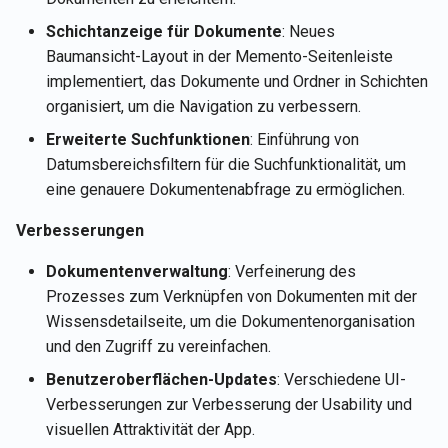
Rememberizer GPT
merken
Rememberizer Gmail-
i
Português
Integration
2. Jan 2026
Schichtanzeige für Dokumente
: Neues
t
LangChain-Integration
Aktuelle Kontodetails des
Tiếng Việt
Baumansicht-Layout in der Memento-Seitenleiste
Benutzers abrufen
Rememberizer Memory-
26. Dez 2025
implementiert, das Dokumente und Ordner in Schichten
i
Integration
Vektor-Speicher
organisiert, um die Navigation zu verbessern.
a
Dokumenteninhalt abrufen
12. Dez 2025
Erweiterte Suchfunktionen
: Einführung von
Rememberizer MCP-Serve
Talk-to-Slack die Beispiel-
l
Datumsbereichsfiltern für die Suchfunktionalität, um
Webanwendung
Dokumente abrufen
21. Nov 2025
eine genauere Dokumentenabfrage zu ermöglichen.
i
Drittanbieter-Apps verwalt
Inhalte von Slack abrufen
14. Nov 2025
Verbesserungen
s
i
Dokumentenverwaltung
: Verfeinerung des
Nach Dokumenten nach
7. Nov 2025
Prozesses zum Verknüpfen von Dokumenten mit der
semantischer Ähnlichkeit
e
suchen
Wissensdetailseite, um die Dokumentenorganisation
31. Okt 2025
r
und den Zugriff zu vereinfachen.
Vektor-Speicher-APIs
24. Okt 2025
t
Benutzeroberflächen-Updates
: Verschiedene UI-
Verbesserungen zur Verbesserung der Usability und
17. Okt 2025
visuellen Attraktivität der App.