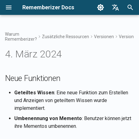
Rememberizer Docs
S
English
u
Français
Warum
Zusätzliche Ressourcen
Versionen
Versionen
Rememberizer?
Was sind Vektor-Embeddings
Erste Schritte
Integrationsoptionen
Nutzungsbedingungen
17. Apr 2026
Neue Funktionen
Durchsuchen Sie Ihr Wisse
Integrationen Übersicht
Integrationsübersicht
Unternehmensintegration
Authentifizierung
Über Reddit Agent
c
Dansk
und Vektor-Datenbanken?
Übersicht
4. März 2024
h
日本語
Integrationen
Enterprise-Integration
Datenschutzrichtlinie
10. Apr 2026
Fehlerbehebungen
Zugriff auf Mementos-Filte
Rememberizer-App
Registrierung und
Alle hinzugefügten
Glossar
Verwendung von API-
Enterprise-
öffentlichen Kenntnisse
e
العربية
Schlüsseln
Integrationsmuster
abrufen
API-Referenz
B2B
6. Feb 2026
Allgemeines Wissen
Rememberizer Slack-
w
Neue Funktionen
한국어
Standardisierte Terminologie
Integration
Registrierung von
Verfügbare
30. Jan 2026
Verwalten Sie Ihr
i
Deutsch
Geteiltes Wissen
: Eine neue Funktion zum Erstellen
Rememberizer-Apps
Datenquellenintegrationen
eingebettetes Wissen
Rememberizer Google Driv
r
und Anzeigen von geteiltem Wissen wurde
简体中文
auflisten
Integration
23. Jan 2026
implementiert.
Autorisierung von
d
繁體中文
Rememberizer-Apps
Mementos-APIs
Rememberizer Dropbox-
16. Jan 2026
Umbenennung von Memento
: Benutzer können jetzt
i
Italiano
Integration
ihre Mementos umbenennen.
n
Erstellung eines
Inhalte an Rememberizer
9. Jan 2026
Español