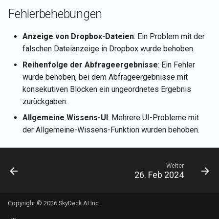
Rememberizer GPT
merken
Rememberizer Gmail-
i
Português
Fehlerbehebungen
Integration
2. Jan 2026
t
LangChain-Integration
Aktuelle Kontodetails des
Tiếng Việt
Anzeige von Dropbox-Dateien
: Ein Problem mit der
Benutzers abrufen
Rememberizer Memory-
26. Dez 2025
i
falschen Dateianzeige in Dropbox wurde behoben.
Integration
Vektor-Speicher
a
Dokumenteninhalt abrufen
12. Dez 2025
Reihenfolge der Abfrageergebnisse
: Ein Fehler
Rememberizer MCP-Serve
Talk-to-Slack die Beispiel-
wurde behoben, bei dem Abfrageergebnisse mit
l
Webanwendung
Dokumente abrufen
21. Nov 2025
konsekutiven Blöcken ein ungeordnetes Ergebnis
i
Drittanbieter-Apps verwalt
zurückgaben.
Inhalte von Slack abrufen
14. Nov 2025
s
Allgemeine Wissens-UI
: Mehrere UI-Probleme mit
der Allgemeine-Wissens-Funktion wurden behoben.
i
Nach Dokumenten nach
7. Nov 2025
semantischer Ähnlichkeit
e
suchen
31. Okt 2025
r
Weiter
26. Feb 2024
Vektor-Speicher-APIs
24. Okt 2025
t
Copyright © 2026 SkyDeck AI Inc.
17. Okt 2025