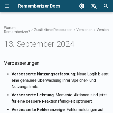
Rememberizer Docs
S
English
u
Français
Warum
Zusätzliche Ressourcen
Versionen
Versionen
Rememberizer?
Was sind Vektor-Embeddings
Erste Schritte
Integrationsoptionen
Nutzungsbedingungen
17. Apr 2026
Verbesserungen
Durchsuchen Sie Ihr Wisse
Integrationen Übersicht
Integrationsübersicht
Unternehmensintegration
Authentifizierung
Über Reddit Agent
c
Dansk
und Vektor-Datenbanken?
Übersicht
13. September 2024
h
日本語
Integrationen
Enterprise-Integration
Datenschutzrichtlinie
10. Apr 2026
Neue Funktionen
Zugriff auf Mementos-Filte
Rememberizer-App
Registrierung und
Alle hinzugefügten
Glossar
Verwendung von API-
Enterprise-
öffentlichen Kenntnisse
e
العربية
Schlüsseln
Integrationsmuster
abrufen
API-Referenz
B2B
6. Feb 2026
Fehlerbehebungen
Allgemeines Wissen
Rememberizer Slack-
w
Verbesserungen
한국어
Standardisierte Terminologie
Integration
Registrierung von
Verfügbare
30. Jan 2026
Verwalten Sie Ihr
i
Deutsch
Verbesserte Nutzungserfassung
: Neue Logik bietet
Rememberizer-Apps
Datenquellenintegrationen
eingebettetes Wissen
Rememberizer Google Driv
eine genauere Überwachung Ihrer Speicher- und
r
简体中文
auflisten
Integration
23. Jan 2026
Nutzungslimits.
Autorisierung von
d
繁體中文
Verbesserte Leistung
: Memento-Aktionen sind jetzt
Rememberizer-Apps
Mementos-APIs
Rememberizer Dropbox-
16. Jan 2026
i
Italiano
für eine bessere Reaktionsfähigkeit optimiert.
Integration
n
Erstellung eines
Inhalte an Rememberizer
9. Jan 2026
Español
Verbesserte Fehleranzeige
: Fehlermeldungen auf