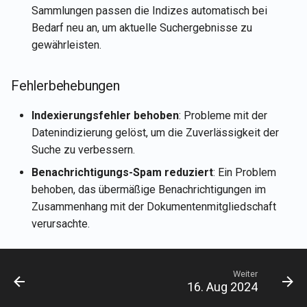
Sammlungen passen die Indizes automatisch bei
26. Sep 2025
Bedarf neu an, um aktuelle Suchergebnisse zu
gewährleisten.
22. Aug 2025
8. Aug 2025
Fehlerbehebungen
Indexierungsfehler behoben
: Probleme mit der
1. Aug 2025
Datenindizierung gelöst, um die Zuverlässigkeit der
Suche zu verbessern.
25. Jul 2025
Benachrichtigungs-Spam reduziert
: Ein Problem
18. Jul 2025
behoben, das übermäßige Benachrichtigungen im
Zusammenhang mit der Dokumentenmitgliedschaft
11. Jul 2025
verursachte.
4. Jul 2025
Weiter
27. Jun 2025
16. Aug 2024