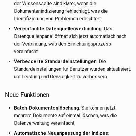
Rememberizer GPT
merken
Rememberizer Gmail-
der Wissensseite sind klarer, wenn die
i
Português
Integration
2. Jan 2026
Dokumentenindizierung fehlschlägt, was die
t
LangChain-Integration
Aktuelle Kontodetails des
Tiếng Việt
Identifizierung von Problemen erleichtert.
Benutzers abrufen
Rememberizer Memory-
26. Dez 2025
i
Vereinfachte Datenquellenverbindung
: Das
Integration
Vektor-Speicher
Datenquellenpanel öffnet sich jetzt automatisch nach
a
Dokumenteninhalt abrufen
12. Dez 2025
der Verbindung, was den Einrichtungsprozess
Rememberizer MCP-Serve
Talk-to-Slack die Beispiel-
l
vereinfacht.
Webanwendung
Dokumente abrufen
21. Nov 2025
i
Drittanbieter-Apps verwalt
Verbesserte Standardeinstellungen
: Die
Inhalte von Slack abrufen
14. Nov 2025
Standardeinstellungen für Benutzer wurden aktualisiert,
s
um Leistung und Genauigkeit zu verbessern.
i
Nach Dokumenten nach
7. Nov 2025
semantischer Ähnlichkeit
e
Neue Funktionen
suchen
31. Okt 2025
r
Batch-Dokumentenlöschung
: Sie können jetzt
Vektor-Speicher-APIs
24. Okt 2025
t
mehrere Dokumente auf einmal löschen, was die
Datenverwaltung vereinfacht.
17. Okt 2025
Automatische Neuanpassung der Indizes
: