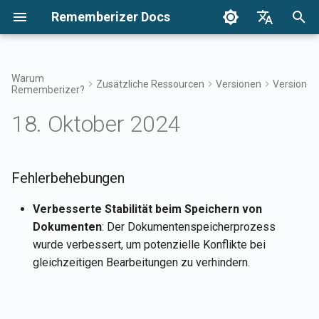
Rememberizer Docs
S
English
u
Français
Warum
Zusätzliche Ressourcen
Versionen
Versionen
Rememberizer?
Was sind Vektor-Embeddings
Erste Schritte
Integrationsoptionen
Nutzungsbedingungen
17. Apr 2026
Fehlerbehebungen
Durchsuchen Sie Ihr Wisse
Integrationen Übersicht
Integrationsübersicht
Unternehmensintegration
Authentifizierung
Über Reddit Agent
c
Dansk
und Vektor-Datenbanken?
Übersicht
18. Oktober 2024
h
日本語
Integrationen
Enterprise-Integration
Datenschutzrichtlinie
10. Apr 2026
Zugriff auf Mementos-Filte
Rememberizer-App
Registrierung und
Alle hinzugefügten
Glossar
Verwendung von API-
Enterprise-
öffentlichen Kenntnisse
e
العربية
Schlüsseln
Integrationsmuster
abrufen
API-Referenz
B2B
6. Feb 2026
Allgemeines Wissen
Rememberizer Slack-
w
Fehlerbehebungen
한국어
Standardisierte Terminologie
Integration
Registrierung von
Verfügbare
30. Jan 2026
Verwalten Sie Ihr
i
Deutsch
Verbesserte Stabilität beim Speichern von
Rememberizer-Apps
Datenquellenintegrationen
eingebettetes Wissen
Rememberizer Google Driv
Dokumenten
: Der Dokumentenspeicherprozess
r
简体中文
auflisten
Integration
23. Jan 2026
wurde verbessert, um potenzielle Konflikte bei
Autorisierung von
d
繁體中文
gleichzeitigen Bearbeitungen zu verhindern.
Rememberizer-Apps
Mementos-APIs
Rememberizer Dropbox-
16. Jan 2026
i
Italiano
Integration
n
Erstellung eines
Inhalte an Rememberizer
9. Jan 2026
Español