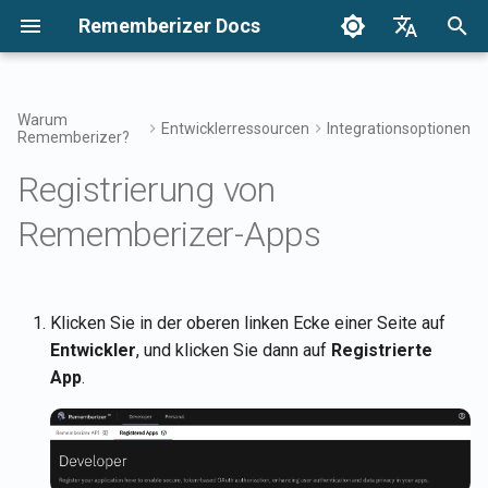
Rememberizer Docs
S
English
u
Français
Warum
Entwicklerressourcen
Integrationsoptionen
Rememberizer?
Was sind Vektor-Embeddings
Erste Schritte
Unternehmensintegration
Authentifizierung
Hinweise
Durchsuchen Sie Ihr Wisse
Integrationen Übersicht
Neues Textdokument zu
Nutzungsbedingungen
Versionen 2025
c
Dansk
und Vektor-Datenbanken?
Übersicht
einem Vektor-Speicher
Registrierung von
h
日本語
hinzufügen
Integrationen
Alle hinzugefügten
Versionen
Zugriff auf Mementos-Filte
Rememberizer-App
Datenschutzrichtlinie
Versionen 2024
Rememberizer-Apps
Glossar
Enterprise-
öffentlichen Kenntnisse
e
العربية
Integrationsmuster
abrufen
Liste der Dokumente in ei
Rememberizer LLM Bereit
Allgemeines Wissen
Rememberizer Slack-
B2B
w
한국어
Vektor-Speicher abrufen
Standardisierte Terminologie
Dokumentation
Integration
Verfügbare
Verwalten Sie Ihr
i
Deutsch
Klicken Sie in der oberen linken Ecke einer Seite auf
Datenquellenintegrationen
Informationen zu einem
eingebettetes Wissen
Rememberizer Google Driv
r
Entwickler
, und klicken Sie dann auf
Registrierte
简体中文
auflisten
Dokument abrufen
Integration
App
.
d
繁體中文
Mementos-APIs
Informationen des Vektor-
Rememberizer Dropbox-
i
Italiano
Speichers abrufen
Integration
n
Inhalte an Rememberizer
Español