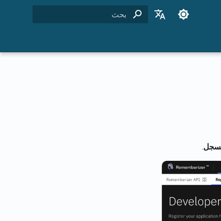
بدء البحث
English
Français
Dansk
日本語
العربية
한국어
Deutsch
مسجل
.
简体中文
繁體中文
Italiano
Español