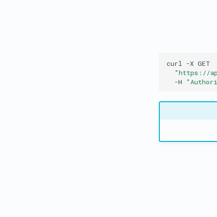
curl
-X
GET
"https://a
-H
"Author