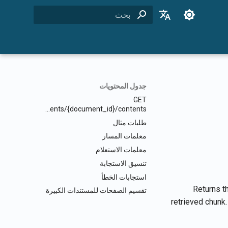
بدء البحث
English
Français
Dansk
جدول المحتويات
日本語
GET
/documents/{document_id}/contents/
العربية
طلبات مثال
한국어
معلمات المسار
Deutsch
معلمات الاستعلام
تنسيق الاستجابة
简体中文
استجابات الخطأ
繁體中文
Returns th
تقسيم الصفحات للمستندات الكبيرة
retrieved chunk
Italiano
Español