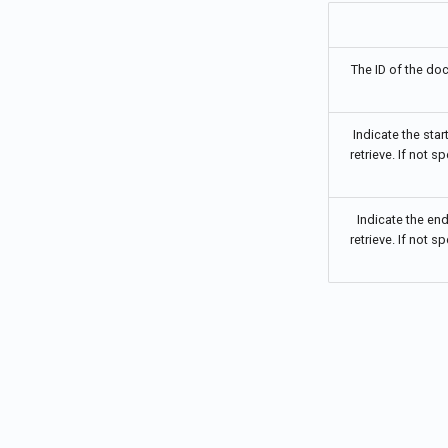
Português
Tiếng Việt
The ID of the do
Indicate the sta
retrieve. If not s
Indicate the en
retrieve. If not s