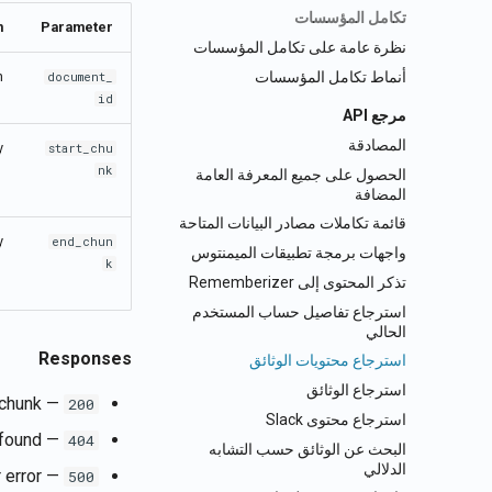
تكامل المؤسسات
n
Parameter
نظرة عامة على تكامل المؤسسات
أنماط تكامل المؤسسات
h
document_
id
مرجع API
المصادقة
y
start_chu
nk
الحصول على جميع المعرفة العامة
المضافة
قائمة تكاملات مصادر البيانات المتاحة
y
end_chun
واجهات برمجة تطبيقات الميمنتوس
k
تذكر المحتوى إلى Rememberizer
استرجاع تفاصيل حساب المستخدم
الحالي
Responses
استرجاع محتويات الوثائق
استرجاع الوثائق
— Content of the document and index of the latest retrieved chunk.
200
استرجاع محتوى Slack
— Document not found.
404
البحث عن الوثائق حسب التشابه
الدلالي
— Internal server error.
500