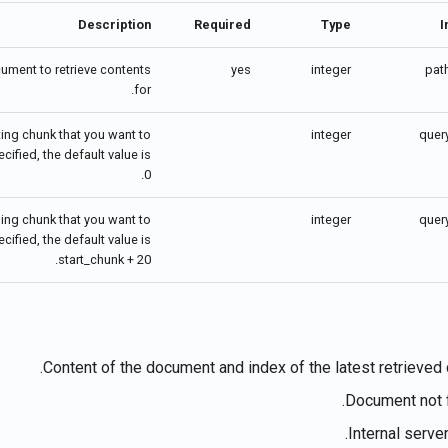
Description
Required
Type
I
cument to retrieve contents
yes
integer
pat
for.
rting chunk that you want to
integer
quer
pecified, the default value is
0.
ding chunk that you want to
integer
quer
pecified, the default value is
start_chunk + 20.