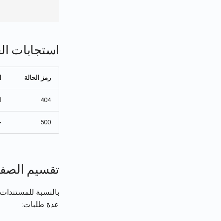
استجابات ال
رمز الحالة
ا
404
ا
500
خ
تقسيم الصفح
بالنسبة للمستندات 
عدة طلبات: