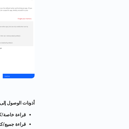
أذونات الوصول إلى ا
قراءة خاصة/كت
قراءة جميع/كت