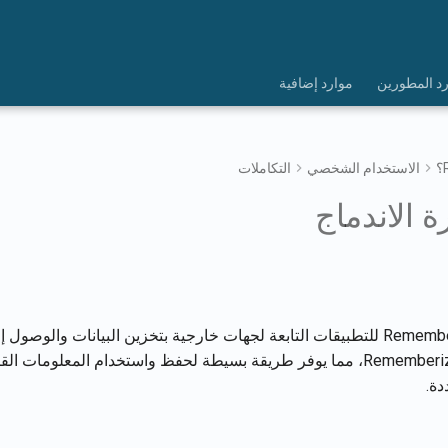
د المطورين
موارد إضافية
الاستخدام الشخصي
التكاملات
ة الاندماج
تسمح ذاكرة Rememberizer للتطبيقات التابعة لجهات خارجية بتخزين البيانات وال
المستخدم على Rememberizer، مما يوفر طريقة بسيطة لحفظ واستخدام المعلوما
دة.