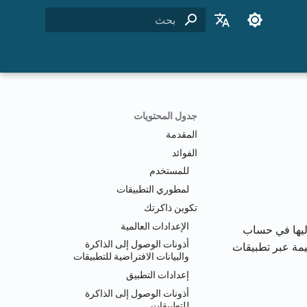
بدء البحث
English
Français
Dansk
جدول المحتويات
日本語
المقدمة
العربية
الفوائد
للمستخدم
한국어
لمطوري التطبيقات
Deutsch
تكوين ذاكرتك
简体中文
الإعدادات العالمية
وصول إليها في حساب
أذونات الوصول إلى الذاكرة
ت القيمة عبر تطبيقات
繁體中文
والبيانات الافتراضية للتطبيقات
Italiano
إعدادات التطبيق
أذونات الوصول إلى الذاكرة
Español
للتطبيقات