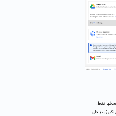
عديلها فقط.
كن يُمنع عليها