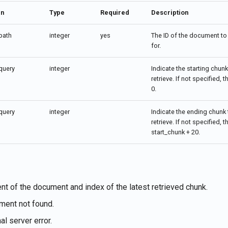
In
Type
Required
Description
path
integer
yes
The ID of the document to 
for.
query
integer
Indicate the starting chunk
retrieve. If not specified, t
0.
query
integer
Indicate the ending chunk 
retrieve. If not specified, t
start_chunk + 20.
t of the document and index of the latest retrieved chunk.
ent not found.
al server error.