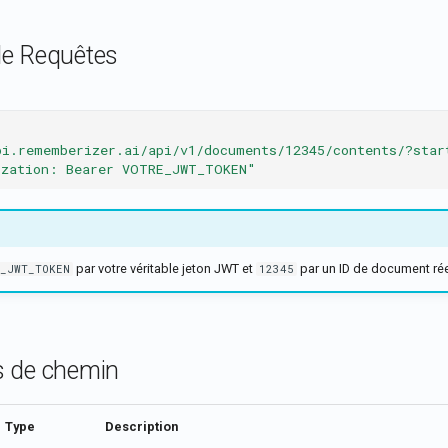
e Requêtes
pi.rememberizer.ai/api/v1/documents/12345/contents/?star
ization: Bearer VOTRE_JWT_TOKEN"
par votre véritable jeton JWT et
par un ID de document rée
_JWT_TOKEN
12345
 de chemin
Type
Description