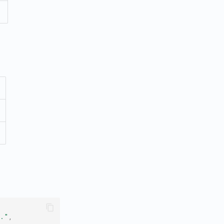
.."
,