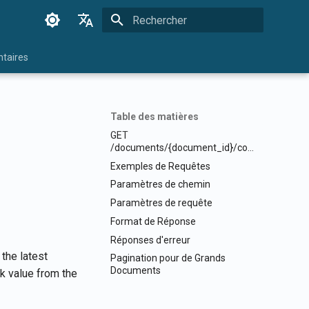
Initialisation de la recherche
English
taires
Français
Dansk
Table des matières
日本語
GET
/documents/{document_id}/contents/
العربية
Exemples de Requêtes
한국어
Paramètres de chemin
Deutsch
Paramètres de requête
Format de Réponse
简体中文
Réponses d'erreur
繁體中文
 the latest
Pagination pour de Grands
Documents
k value from the
Italiano
Español