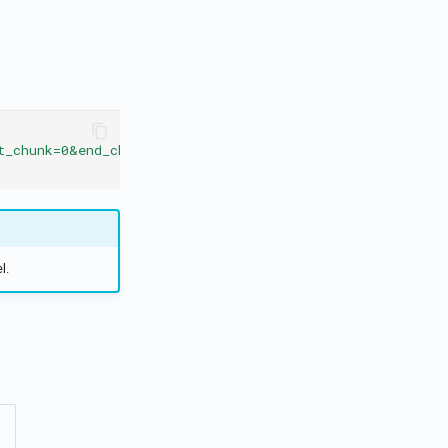
t_chunk=0&end_chunk=20"
l.