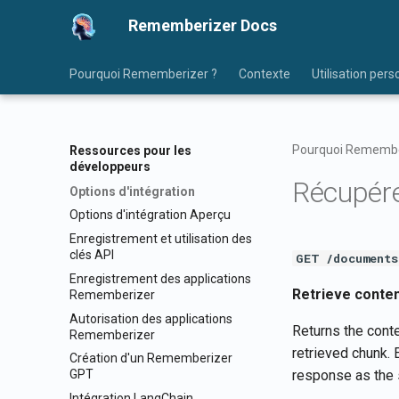
Rememberizer Docs
Pourquoi Rememberizer ?
Contexte
Utilisation pers
Pourquoi Remembe
Ressources pour les
développeurs
Récupére
Options d'intégration
Options d'intégration Aperçu
Enregistrement et utilisation des
clés API
GET /documents
Enregistrement des applications
Retrieve conten
Rememberizer
Autorisation des applications
Returns the conte
Rememberizer
retrieved chunk. 
Création d'un Rememberizer
response as the s
GPT
Intégration LangChain