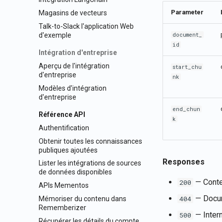
Parameter
Magasins de vecteurs
Talk-to-Slack l'application Web
d'exemple
document_
id
Intégration d'entreprise
Aperçu de l'intégration
start_chu
d'entreprise
nk
Modèles d'intégration
d'entreprise
end_chun
Référence API
k
Authentification
Obtenir toutes les connaissances
publiques ajoutées
Responses
Lister les intégrations de sources
de données disponibles
— Conten
200
APIs Mementos
— Docum
404
Mémoriser du contenu dans
Rememberizer
— Intern
500
Récupérer les détails du compte