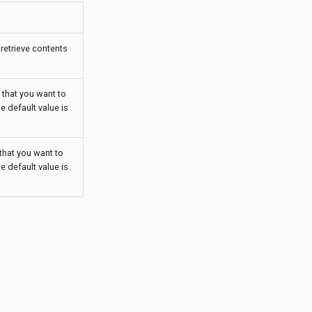
Português
Tiếng Việt
retrieve contents
 that you want to
he default value is
that you want to
he default value is