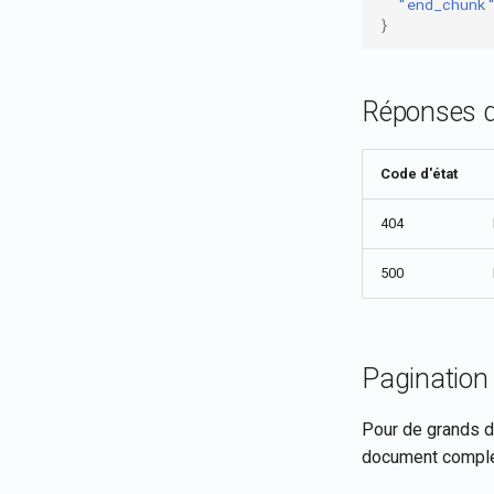
"end_chunk
}
Réponses d
Code d'état
404
500
Pagination
Pour de grands d
document complet