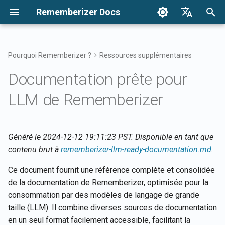
Rememberizer Docs
I
English
n
Français
Pourquoi Rememberizer ?
Ressources supplémentaires
Qu'est-ce que les
Commencer
Options d'intégration
Conditions d'utilisation
Versions 2025
Rechercher vos
Aperçu des intégrations
Options d'intégration Aper
Aperçu de l'intégration
Authentification
À propos de Reddit Agent
17 avril 2026
Décembre 2024
i
Dansk
Documentation prête pour
embeddings vectoriels et les
connaissances
d'entreprise
t
日本語
bases de données
Intégrations
Intégration d'entreprise
Politique de confidentialité
Versions 2024
Application Rememberizer
Enregistrement et utilisati
Obtenir toutes les
10 avril 2026
27 décembre 2024
LLM de Rememberizer
vectorielles ?
Accès au filtre de souvenir
des clés API
Modèles d'intégration
connaissances publiques
i
العربية
d'entreprise
ajoutées
Référence API
B2B
Intégration Rememberizer
6 février 2026
20 décembre 2024
a
한국어
Glossaire
Connaissances communes
Slack
Enregistrement des
Généré le 2024-12-12 19:11:23 PST. Disponible en tant que
applications Rememberize
Lister les intégrations de
30 janvier 2026
13 décembre 2024
l
Deutsch
contenu brut à
rememberizer-llm-ready-documentation.md
.
Terminologie standardisée
sources de données
Gérer vos connaissances
Intégration Rememberizer
i
简体中文
disponibles
intégrées
Google Drive
Autorisation des applicatio
23 janvier 2026
6 décembre 2024
Ce document fournit une référence complète et consolidée
Rememberizer
s
繁體中文
de la documentation de Rememberizer, optimisée pour la
APIs Mementos
Intégration Rememberizer
16 janvier 2026
29 novembre 2024
consommation par des modèles de langage de grande
a
Italiano
Dropbox
Création d'un Rememberiz
taille (LLM). Il combine diverses sources de documentation
t
GPT
Mémoriser du contenu dan
9 janvier 2026
22 novembre 2024
Español
en un seul format facilement accessible, facilitant la