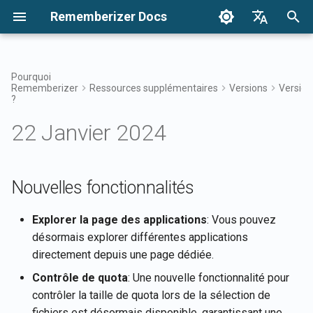
Rememberizer Docs
I
English
n
Français
Pourquoi
Rememberizer
Ressources supplémentaires
Versions
Version
Qu'est-ce que les
Commencer
Options d'intégration
Conditions d'utilisation
17 avril 2026
Nouvelles fonctionnalités
Rechercher vos
Aperçu des intégrations
Options d'intégration Aper
Aperçu de l'intégration
Authentification
À propos de Reddit Agent
i
?
Dansk
embeddings vectoriels et les
connaissances
d'entreprise
t
日本語
22 Janvier 2024
bases de données
Intégrations
Intégration d'entreprise
Politique de confidentialité
10 avril 2026
Améliorations
Application Rememberizer
Enregistrement et utilisati
Obtenir toutes les
vectorielles ?
Accès au filtre de souvenir
des clés API
Modèles d'intégration
connaissances publiques
i
العربية
d'entreprise
ajoutées
Référence API
B2B
6 février 2026
Corrections de bugs
Intégration Rememberizer
a
한국어
Glossaire
Connaissances communes
Slack
Enregistrement des
Nouvelles fonctionnalités
applications Rememberize
Lister les intégrations de
30 janvier 2026
l
Deutsch
Terminologie standardisée
sources de données
Gérer vos connaissances
Intégration Rememberizer
Explorer la page des applications
: Vous pouvez
i
简体中文
disponibles
intégrées
Google Drive
Autorisation des applicatio
23 janvier 2026
désormais explorer différentes applications
Rememberizer
s
繁體中文
directement depuis une page dédiée.
APIs Mementos
Intégration Rememberizer
16 janvier 2026
a
Italiano
Contrôle de quota
: Une nouvelle fonctionnalité pour
Dropbox
Création d'un Rememberiz
contrôler la taille de quota lors de la sélection de
t
GPT
Mémoriser du contenu dan
9 janvier 2026
Español
fichiers est désormais disponible, garantissant une