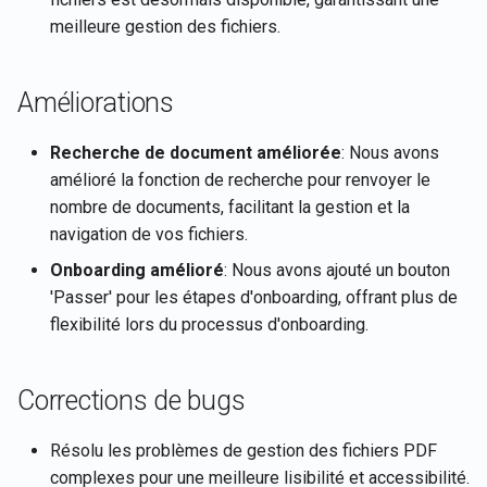
Rememberizer
Intégration Rememberizer
i
Português
meilleure gestion des fichiers.
Gmail
Intégration LangChain
2 janvier 2026
o
Récupérer les détails du
Tiếng Việt
compte de l'utilisateur actu
Intégration Rememberizer
Magasins de vecteurs
26 décembre 2025
n
Améliorations
Memory
d
Récupérer le contenu des
Talk-to-Slack l'application
12 décembre 2025
Recherche de document améliorée
: Nous avons
documents
Serveurs Rememberizer 
Web d'exemple
e
amélioré la fonction de recherche pour renvoyer le
21 novembre 2025
nombre de documents, facilitant la gestion et la
l
Récupérer des documents
Gérer les applications tier
navigation de vos fichiers.
14 novembre 2025
a
Récupérer le contenu de
Onboarding amélioré
: Nous avons ajouté un bouton
r
Slack
'Passer' pour les étapes d'onboarding, offrant plus de
7 novembre 2025
flexibilité lors du processus d'onboarding.
e
Rechercher des document
31 octobre 2025
c
par similarité sémantique
Corrections de bugs
24 octobre 2025
h
APIs de magasin de
e
Résolu les problèmes de gestion des fichiers PDF
vecteurs
17 octobre 2025
complexes pour une meilleure lisibilité et accessibilité.
r