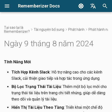
Rememberizer Docs
I
English
n
Français
Tại sao lại là
Tài nguyên bổ sung
Phát hành
Phát hành nă
Rememberizer?
Vector Embeddings và Cơ sở
Bắt Đầu
Tùy chọn tích hợp
Điều khoản sử dụng
17 tháng 4, 2026
Tìm kiếm kiến thức của bạn
Tổng quan về Tích hợp
Tổng Quan Về Các Tùy Chọ
Tổng Quan Về Tích Hợp Do
Xác thực
Về Reddit Agent
i
Dansk
dữ liệu Vector là gì?
Tích Hợp
Nghiệp
Ngày 9 tháng 8 năm 2024
t
日本語
Tích hợp
Tích hợp Doanh nghiệp
Chính sách bảo mật
10 tháng 4, 2026
Truy cập bộ lọc Memento
Ứng dụng Rememberizer
Lấy tất cả kiến thức công k
Thuật ngữ
Đăng ký và sử dụng API K
Mô hình Tích hợp Doanh
đã thêm
i
العربية
nghiệp
Tài liệu API
B2B
6 tháng 2, 2026
Kiến thức chung
Tích hợp Rememberizer vớ
a
Tính Năng Mới
한국어
Thuật ngữ Chuẩn hóa
Slack
Đăng ký ứng dụng
Danh sách các tích hợp ng
Rememberizer
dữ liệu có sẵn
30 tháng 1, 2026
Quản lý kiến thức nhúng củ
l
Deutsch
Tích Hợp Kênh Slack
: Hỗ trợ nâng cao cho các kênh
bạn
Tích hợp Rememberizer vớ
Slack, cải thiện giao tiếp và hợp tác trong ứng dụng.
i
简体中文
Google Drive
Ủy quyền cho ứng dụng
API Mementos
23 tháng 1, 2026
Bộ Lọc Trạng Thái Tài Liệu
: Thêm một bộ lọc mới cho
Rememberizer
z
繁體中文
trạng thái tài liệu trên trang chi tiết nhúng, giúp dễ dàng
Tích hợp Rememberizer vớ
Ghi nhớ nội dung vào
16 tháng 1, 2026
i
Italiano
theo dõi và quản lý tài liệu.
Dropbox
Tạo một Rememberizer G
Rememberizer
n
9 tháng 1, 2026
Hiển Thị Tài Liệu Theo Tầng
: Triển khai một chế độ
Español