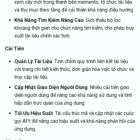
Tích hợp Rememberizer vớ
Tích hợp LangChain
Lấy thông tin tài khoản của
xem cây mới trong thanh bên memento, tổ chức tài liệu
g
Português
Gmail
người dùng hiện tại
2 tháng 1, 2026
và thư mục theo tầng để cải thiện khả năng điều hướng.
s
Cửa hàng Vector
Tiếng Việt
Khả Năng Tìm Kiếm Nâng Cao
: Giới thiệu bộ lọc
Tích hợp Rememberizer vớ
Lấy nội dung tài liệu
26 tháng 12, 2025
e
khoảng thời gian cho chức năng tìm kiếm, cho phép truy
Memory
Talk-to-Slack ứng dụng we
xuất tài liệu chính xác hơn.
a
mẫu
Lấy tài liệu
12 tháng 12, 2025
Máy chủ Rememberizer M
Cải Tiến
r
Lấy nội dung của Slack
21 tháng 11, 2025
c
Quản Lý Tài Liệu
: Tinh chỉnh quy trình liên kết tài liệu
Quản lý ứng dụng của bên 
với trang chi tiết kiến thức, đơn giản hóa việc tổ chức và
ba
Tìm kiếm tài liệu theo sự
14 tháng 11, 2025
h
truy cập tài liệu.
tương đồng ngữ nghĩa
7 tháng 11, 2025
Cập Nhật Giao Diện Người Dùng
: Nhiều cải tiến giao
API Cửa hàng Vector
diện người dùng để nâng cao khả năng sử dụng và tính
31 tháng 10, 2025
hấp dẫn trực quan của ứng dụng.
Tối Ưu Hiệu Suất
: Tái cấu trúc mã và cập nhật các cuộc
24 tháng 10, 2025
gọi API để nâng cao hiệu suất và khả năng phản hồi của
ứng dụng.
17 tháng 10, 2025