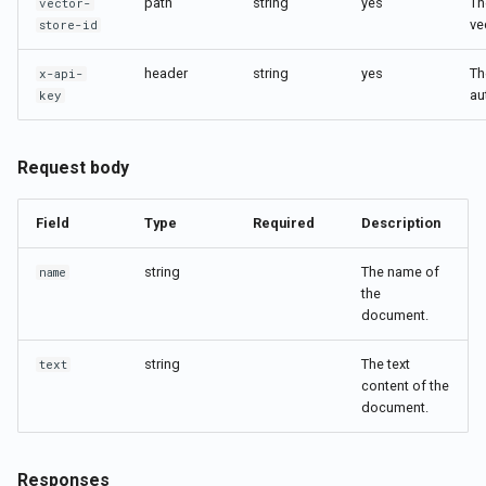
Tích hợp LangChain
path
string
Tích hợp Rememberizer vớ
yes
Th
Phản hồi Lỗi
vector-
g
Português
ve
store-id
Gmail
s
Cửa hàng Vector
Tiếng Việt
header
string
yes
Th
x-api-
Tích hợp Rememberizer vớ
e
au
key
Memory
Talk-to-Slack ứng dụng web
a
mẫu
Máy chủ Rememberizer M
Request body
r
c
Quản lý ứng dụng của bên 
Field
Type
Required
Description
ba
h
string
The name of
name
the
document.
string
The text
text
content of the
document.
Responses