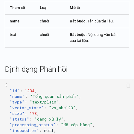
Tham số
Loại
Mô tả
name
chuỗi
Bắt buộc.
Tên của tài liệu.
text
chuỗi
Bắt buộc.
Nội dung văn bản
của tài liệu.
Định dạng Phản hồi
{
"id"
:
1234
,
"name"
:
"Tổng quan sản phẩm"
,
"type"
:
"text/plain"
,
"vector_store"
:
"vs_abc123"
,
"size"
:
173
,
"status"
:
"đang xử lý"
,
"processing_status"
:
"đã xếp hàng"
,
"indexed_on"
:
null
,