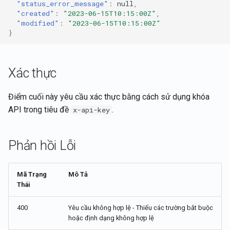
"status_error_message"
:
null
,
"created"
:
"2023-06-15T10:15:00Z"
,
"modified"
:
"2023-06-15T10:15:00Z"
}
Xác thực
Điểm cuối này yêu cầu xác thực bằng cách sử dụng khóa
API trong tiêu đề
.
x-api-key
Phản hồi Lỗi
Mã Trạng
Mô Tả
Thái
400
Yêu cầu không hợp lệ - Thiếu các trường bắt buộc
hoặc định dạng không hợp lệ