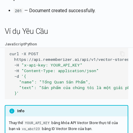
— Document created successfully.
201
Ví dụ Yêu Cầu
JavaScript
Python
curl
-X
POST
https://api.rememberizer.ai/api/v1/vector-stores/
-H
"x-api-key: YOUR_API_KEY"
-H
"Content-Type: application/json"
-d
'{
    "name": "Tổng Quan Sản Phẩm",
    "text": "Sản phẩm của chúng tôi là một giải phá
  }'
Info
Thay thế
bằng khóa API Vector Store thực tế của
YOUR_API_KEY
bạn và
bằng ID Vector Store của bạn.
vs_abc123