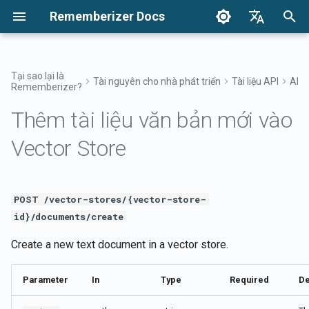
Rememberizer Docs
I
English
n
Français
Tại sao lại là
Tài nguyên cho nhà phát triển
Tài liệu API
API 
Rememberizer?
Vector Embeddings và Cơ sở
Bắt Đầu
Tổng Quan Về Các Tùy Chọn
Tổng Quan Về Tích Hợp Doanh
POST /vector-stores/{vector-
Thông báo
Tìm kiếm kiến thức của bạn
Tổng quan về Tích hợp
Điều khoản sử dụng
Phát hành năm 2025
i
Dansk
dữ liệu Vector là gì?
Tích Hợp
Nghiệp
store-id}/documents/create
Thêm tài liệu văn bản mới vào
t
日本語
Tích hợp
Phát hành
Truy cập bộ lọc Memento
Ứng dụng Rememberizer
Chính sách bảo mật
Phát hành năm 2024
Vector Store
Thuật ngữ
Đăng ký và sử dụng API Keys
Mô hình Tích hợp Doanh
Ví dụ Yêu Cầu
i
العربية
nghiệp
Tài liệu sẵn sàng cho
Kiến thức chung
Tích hợp Rememberizer vớ
B2B
a
한국어
Thuật ngữ Chuẩn hóa
Đăng ký ứng dụng
Tham số Đường dẫn
Rememberizer LLM
Slack
Rememberizer
Quản lý kiến thức nhúng củ
l
Deutsch
POST /vector-stores/{vector-store-
Request Body
bạn
Tích hợp Rememberizer vớ
id}/documents/create
i
简体中文
Ủy quyền cho ứng dụng
Google Drive
Rememberizer
Create a new text document in a vector store.
z
Định dạng Phản hồi
繁體中文
Tích hợp Rememberizer vớ
i
Italiano
Tạo một Rememberizer GPT
Dropbox
Xác thực
Parameter
In
Type
Required
De
n
Español