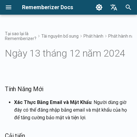
Rememberizer Docs
I
English
n
Français
Tại sao lại là
Tài nguyên bổ sung
Phát hành
Phát hành nă
Rememberizer?
Vector Embeddings và Cơ sở
Bắt Đầu
Tùy chọn tích hợp
Điều khoản sử dụng
17 tháng 4, 2026
Tính Năng Mới
Tìm kiếm kiến thức của bạn
Tổng quan về Tích hợp
Tổng Quan Về Các Tùy Chọ
Tổng Quan Về Tích Hợp Do
Xác thực
Về Reddit Agent
i
Dansk
dữ liệu Vector là gì?
Tích Hợp
Nghiệp
Ngày 13 tháng 12 năm 2024
t
日本語
Tích hợp
Tích hợp Doanh nghiệp
Chính sách bảo mật
10 tháng 4, 2026
Cải tiến
Truy cập bộ lọc Memento
Ứng dụng Rememberizer
Lấy tất cả kiến thức công k
Thuật ngữ
Đăng ký và sử dụng API K
Mô hình Tích hợp Doanh
đã thêm
i
العربية
nghiệp
Tài liệu API
B2B
6 tháng 2, 2026
Sửa Lỗi
Kiến thức chung
Tích hợp Rememberizer vớ
a
한국어
Thuật ngữ Chuẩn hóa
Slack
Đăng ký ứng dụng
Danh sách các tích hợp ng
Rememberizer
dữ liệu có sẵn
30 tháng 1, 2026
Quản lý kiến thức nhúng củ
l
Deutsch
Tính Năng Mới
bạn
Tích hợp Rememberizer vớ
i
简体中文
Google Drive
Ủy quyền cho ứng dụng
API Mementos
23 tháng 1, 2026
Xác Thực Bằng Email và Mật Khẩu
: Người dùng giờ
Rememberizer
z
đây có thể đăng nhập bằng email và mật khẩu của họ
繁體中文
Tích hợp Rememberizer vớ
Ghi nhớ nội dung vào
16 tháng 1, 2026
để tăng cường bảo mật và tiện lợi.
i
Italiano
Dropbox
Tạo một Rememberizer G
Rememberizer
n
9 tháng 1, 2026
Español
Cải tiến