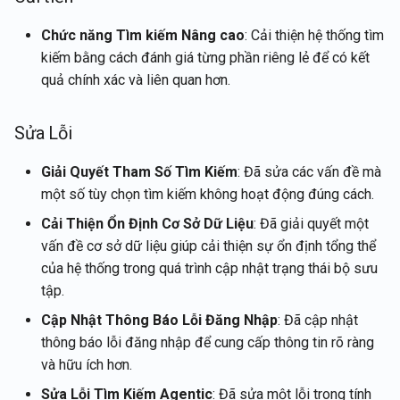
Tích hợp Rememberizer vớ
Tích hợp LangChain
Lấy thông tin tài khoản của
g
Português
Gmail
người dùng hiện tại
2 tháng 1, 2026
Chức năng Tìm kiếm Nâng cao
: Cải thiện hệ thống tìm
s
Cửa hàng Vector
Tiếng Việt
kiếm bằng cách đánh giá từng phần riêng lẻ để có kết
Tích hợp Rememberizer vớ
Lấy nội dung tài liệu
26 tháng 12, 2025
e
quả chính xác và liên quan hơn.
Memory
Talk-to-Slack ứng dụng we
a
mẫu
Lấy tài liệu
12 tháng 12, 2025
Sửa Lỗi
Máy chủ Rememberizer M
r
Lấy nội dung của Slack
21 tháng 11, 2025
Giải Quyết Tham Số Tìm Kiếm
: Đã sửa các vấn đề mà
c
Quản lý ứng dụng của bên 
một số tùy chọn tìm kiếm không hoạt động đúng cách.
ba
Tìm kiếm tài liệu theo sự
14 tháng 11, 2025
h
tương đồng ngữ nghĩa
Cải Thiện Ổn Định Cơ Sở Dữ Liệu
: Đã giải quyết một
7 tháng 11, 2025
vấn đề cơ sở dữ liệu giúp cải thiện sự ổn định tổng thể
API Cửa hàng Vector
của hệ thống trong quá trình cập nhật trạng thái bộ sưu
31 tháng 10, 2025
tập.
Cập Nhật Thông Báo Lỗi Đăng Nhập
: Đã cập nhật
24 tháng 10, 2025
thông báo lỗi đăng nhập để cung cấp thông tin rõ ràng
và hữu ích hơn.
17 tháng 10, 2025
Sửa Lỗi Tìm Kiếm Agentic
: Đã sửa một lỗi trong tính