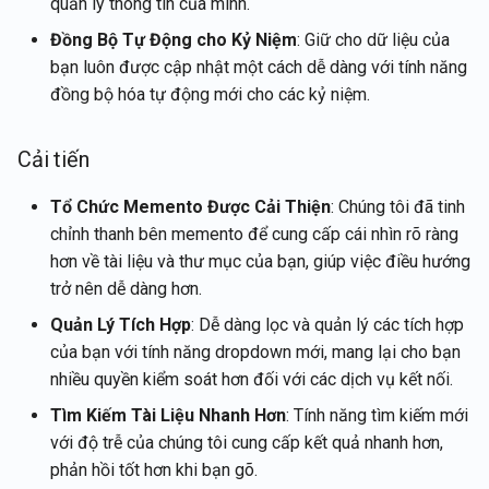
quản lý thông tin của mình.
Tích hợp Rememberizer vớ
Tích hợp LangChain
Lấy thông tin tài khoản của
g
Português
Gmail
người dùng hiện tại
2 tháng 1, 2026
Đồng Bộ Tự Động cho Kỷ Niệm
: Giữ cho dữ liệu của
s
Cửa hàng Vector
Tiếng Việt
bạn luôn được cập nhật một cách dễ dàng với tính năng
Tích hợp Rememberizer vớ
Lấy nội dung tài liệu
26 tháng 12, 2025
đồng bộ hóa tự động mới cho các kỷ niệm.
e
Memory
Talk-to-Slack ứng dụng we
a
mẫu
Lấy tài liệu
12 tháng 12, 2025
Cải tiến
Máy chủ Rememberizer M
r
Lấy nội dung của Slack
21 tháng 11, 2025
Tổ Chức Memento Được Cải Thiện
: Chúng tôi đã tinh
c
Quản lý ứng dụng của bên 
chỉnh thanh bên memento để cung cấp cái nhìn rõ ràng
ba
Tìm kiếm tài liệu theo sự
14 tháng 11, 2025
h
hơn về tài liệu và thư mục của bạn, giúp việc điều hướng
tương đồng ngữ nghĩa
trở nên dễ dàng hơn.
7 tháng 11, 2025
Quản Lý Tích Hợp
: Dễ dàng lọc và quản lý các tích hợp
API Cửa hàng Vector
của bạn với tính năng dropdown mới, mang lại cho bạn
31 tháng 10, 2025
nhiều quyền kiểm soát hơn đối với các dịch vụ kết nối.
24 tháng 10, 2025
Tìm Kiếm Tài Liệu Nhanh Hơn
: Tính năng tìm kiếm mới
với độ trễ của chúng tôi cung cấp kết quả nhanh hơn,
17 tháng 10, 2025
phản hồi tốt hơn khi bạn gõ.