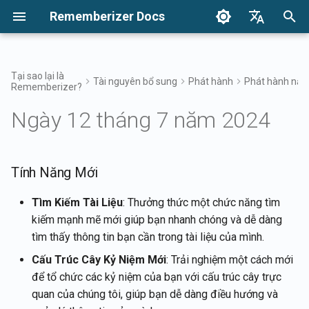
Rememberizer Docs
I
English
n
Français
Tại sao lại là
Tài nguyên bổ sung
Phát hành
Phát hành nă
Rememberizer?
Vector Embeddings và Cơ sở
Bắt Đầu
Tùy chọn tích hợp
Điều khoản sử dụng
17 tháng 4, 2026
Tính Năng Mới
Tìm kiếm kiến thức của bạn
Tổng quan về Tích hợp
Tổng Quan Về Các Tùy Chọ
Tổng Quan Về Tích Hợp Do
Xác thực
Về Reddit Agent
i
Dansk
dữ liệu Vector là gì?
Tích Hợp
Nghiệp
Ngày 12 tháng 7 năm 2024
t
日本語
Tích hợp
Tích hợp Doanh nghiệp
Chính sách bảo mật
10 tháng 4, 2026
Cải tiến
Truy cập bộ lọc Memento
Ứng dụng Rememberizer
Lấy tất cả kiến thức công k
Thuật ngữ
Đăng ký và sử dụng API K
Mô hình Tích hợp Doanh
đã thêm
i
العربية
nghiệp
Tài liệu API
B2B
6 tháng 2, 2026
Sửa lỗi
Kiến thức chung
Tích hợp Rememberizer vớ
a
Tính Năng Mới
한국어
Thuật ngữ Chuẩn hóa
Slack
Đăng ký ứng dụng
Danh sách các tích hợp ng
Rememberizer
dữ liệu có sẵn
30 tháng 1, 2026
Quản lý kiến thức nhúng củ
l
Deutsch
Tìm Kiếm Tài Liệu
: Thưởng thức một chức năng tìm
bạn
Tích hợp Rememberizer vớ
kiếm mạnh mẽ mới giúp bạn nhanh chóng và dễ dàng
i
简体中文
Google Drive
Ủy quyền cho ứng dụng
API Mementos
23 tháng 1, 2026
tìm thấy thông tin bạn cần trong tài liệu của mình.
Rememberizer
z
繁體中文
Cấu Trúc Cây Kỷ Niệm Mới
: Trải nghiệm một cách mới
Tích hợp Rememberizer vớ
Ghi nhớ nội dung vào
16 tháng 1, 2026
i
Italiano
để tổ chức các kỷ niệm của bạn với cấu trúc cây trực
Dropbox
Tạo một Rememberizer G
Rememberizer
quan của chúng tôi, giúp bạn dễ dàng điều hướng và
n
9 tháng 1, 2026
Español