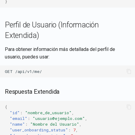
}
Perfil de Usuario (Información
Extendida)
Para obtener información más detallada del perfil de
usuario, puedes usar:
Respuesta Extendida
{
"id"
:
"nombre_de_usuario"
,
"email"
:
"usuario@ejemplo.com"
,
"name"
:
"Nombre del Usuario"
,
"user_onboarding_status"
:
7
,