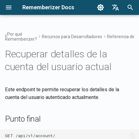
Rememberizer Docs
I
English
n
Français
¿Por qué
Recursos para Desarrolladores
Referencia de A
Rememberizer?
¿Qué son los Embeddings
Comenzando
Opciones de Integración:
Visión General de la
Punto final
Agregar nuevo documento de
Avisos
Buscar tu conocimiento
Resumen de Integraciones
Términos de Uso
Lanzamientos 2025
i
Dansk
Vectoriales y las Bases de
Resumen
Integración Empresarial
texto a un Almacén de
Recuperar detalles de la
c
日本語
Datos Vectoriales?
Vectores
Integraciones
Autenticación
Lanzamientos
Acceso al Filtro de
Aplicación Rememberizer
Política de Privacidad
Lanzamientos 2024
cuenta del usuario actual
Registrando y usando Claves
Patrones de Integración
Mementos
i
العربية
Glosario
API
Empresarial
Obtener una lista de
Solicitud
Documentación Lista para
Integración de Rememberi
B2B
a
한국어
documentos en un Almacén
Rememberizer LLM
Conocimiento Común
con Slack
de Vectores
Terminología Estandarizada
Registrando aplicaciones de
Respuesta
l
Deutsch
Este endpoint te permite recuperar los detalles de la
Rememberizer
Gestiona tu conocimiento
Integración de Rememberi
cuenta del usuario autenticado actualmente.
i
简体中文
Obtener la información de un
incrustado
con Google Drive
Perfil de Usuario (Información
documento
Autorizando aplicaciones de
z
Extendida)
繁體中文
Rememberizer
Punto final
Integración de Rememberi
a
Italiano
Obtener información del
con Dropbox
Respuesta Extendida
almacén de vectores
n
Creando un Rememberizer
Español