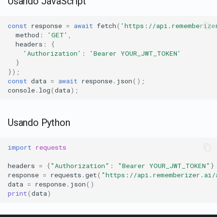
Usando JavaScript
const
response
=
await
fetch
(
'https://api.rememberize
method
:
'GET'
,
headers
:
{
'Authorization'
:
'Bearer YOUR_JWT_TOKEN'
}
});
const
data
=
await
response
.
json
();
console
.
log
(
data
);
Usando Python
import
requests
headers
=
{
"Authorization"
:
"Bearer YOUR_JWT_TOKEN"
}
response
=
requests
.
get
(
"https://api.rememberizer.ai/
data
=
response
.
json
()
print
(
data
)