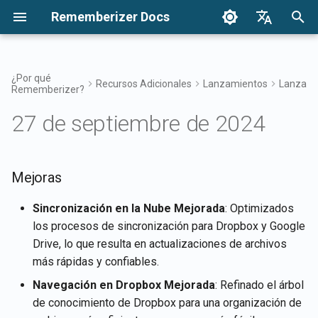
Rememberizer Docs
I
English
n
Français
¿Por qué
Recursos Adicionales
Lanzamientos
Lanzami
Rememberizer?
¿Qué son los Embeddings
Comenzando
Opciones de Integración
Términos de Uso
17 de abril de 2026
Mejoras
Buscar tu conocimiento
Resumen de Integraciones
Opciones de Integración:
Visión General de la
Autenticación
Acerca de Reddit Agent
i
Dansk
Vectoriales y las Bases de
Resumen
Integración Empresarial
27 de septiembre de 2024
c
日本語
Datos Vectoriales?
Integraciones
Integración Empresarial
Política de Privacidad
10 de abril de 2026
Acceso al Filtro de
Aplicación Rememberizer
Obtener todo el conocimie
Mementos
Registrando y usando Clav
Patrones de Integración
público agregado
i
العربية
Glosario
API
Empresarial
Referencia de API
B2B
6 de febrero de 2026
Integración de Rememberi
a
Mejoras
한국어
Conocimiento Común
con Slack
Listar integraciones de
Terminología Estandarizada
Registrando aplicaciones 
fuentes de datos disponib
30 de enero de 2026
l
Deutsch
Sincronización en la Nube Mejorada
: Optimizados
Rememberizer
Gestiona tu conocimiento
Integración de Rememberi
los procesos de sincronización para Dropbox y Google
i
简体中文
incrustado
con Google Drive
APIs de Mementos
23 de enero de 2026
Drive, lo que resulta en actualizaciones de archivos
Autorizando aplicaciones 
z
繁體中文
más rápidas y confiables.
Rememberizer
Integración de Rememberi
Memorizar contenido en
16 de enero de 2026
a
Italiano
Navegación en Dropbox Mejorada
: Refinado el árbol
con Dropbox
Rememberizer
de conocimiento de Dropbox para una organización de
n
Creando un Rememberizer
9 de enero de 2026
Español