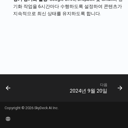
현재 사용자 계정 세부정보
Rememberizer 메모리 통
Português
기화 작업을 6시간마다 수행하도록 설정하여 콘텐츠가
져오기
2026년 1월 2일
Slack과 대화하는 샘플 웹 
지속적으로 최신 상태를 유지하도록 합니다.
Rememberizer MCP 서버
Tiếng Việt
문서 내용 가져오기
2025년 12월 26일
타사 앱 관리
문서 가져오기
2025년 12월 12일
Slack의 콘텐츠 가져오기
2025년 11월 21일
의미적 유사성으로 문서 
2025년 11월 14일
벡터 저장소 API
2025년 11월 7일
다음
2024년 9월 20일
2025년 10월 31일
2025년 10월 24일
Copyright © 2026 SkyDeck AI Inc.
2025년 10월 17일