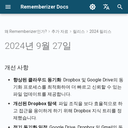
Rememberizer Docs
검
English
색
Français
왜 Rememberizer인가?
추가 자료
릴리스
2024 릴리스
벡터 임베딩과 벡터 데이터베
시작하기
통합 옵션
이용 약관
2026년 4월 17일
개선 사항
지식을 검색하세요
통합 개요
통합 옵션 개요
기업 통합 개요
인증
Reddit 에이전트 소개
초
Dansk
2024년 9월 27일
이스란?
기
日本語
통합
기업 통합
개인정보 처리방침
2026년 4월 10일
기념품 필터 접근
Rememberizer 앱
API 키 등록 및 사용
기업 통합 패턴
추가된 모든 공개 지식 가
용어집
기
화
العربية
API 참조
B2B
2026년 2월 6일
개선 사항
공통 지식
Rememberizer 슬랙 통합
Rememberizer 앱 등록
한국어
표준화된 용어
사용 가능한 데이터 소스 
향상된 클라우드 동기화
: Dropbox 및 Google Drive의 동
목록
2026년 1월 30일
내장 지식 관리
Rememberizer 구글 드라
Rememberizer 앱 승인
Deutsch
기화 프로세스를 최적화하여 더 빠르고 신뢰할 수 있는
통합
简体中文
파일 업데이트를 제공합니다.
메멘토 API
2026년 1월 23일
Rememberizer GPT 생성
Rememberizer 드롭박스 
繁體中文
개선된 Dropbox 탐색
: 파일 조직을 보다 효율적으로 하
Rememberizer에 콘텐츠 
2026년 1월 16일
LangChain 통합
고 접근을 용이하게 하기 위해 Dropbox 지식 트리를 정
Italiano
하기
Rememberizer 지메일 통
제했습니다.
2026년 1월 9일
벡터 저장소
Español
정기 동기화 일정
: Google Drive, Dropbox 및 Gmail의 동