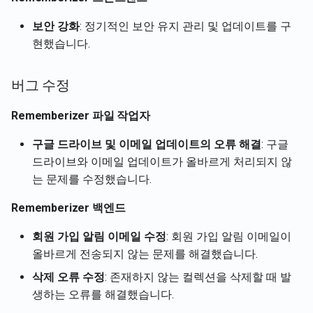
현재 사용자 계정 세부정보
Rememberizer 메모리 통
Português
져오기
2024년 11월 15일
Slack과 대화하는 샘플 웹 
보안 강화
: 정기적인 보안 유지 관리 및 업데이트를 구
Rememberizer MCP 서버
Tiếng Việt
현했습니다.
문서 내용 가져오기
2024년 11월 8일
타사 앱 관리
버그 수정
문서 가져오기
2024년 11월 1일
Rememberizer 파일 작업자
Slack의 콘텐츠 가져오기
2024년 10월 25일
구글 드라이브 및 이메일 업데이트의 오류 해결
: 구글
의미적 유사성으로 문서 
2024년 10월 18일
드라이브와 이메일 업데이트가 올바르게 처리되지 않
는 문제를 수정했습니다.
벡터 저장소 API
2024년 10월 11일
Rememberizer 백엔드
2024년 10월 4일
회원 가입 알림 이메일 수정
: 회원 가입 알림 이메일이
올바르게 전송되지 않는 문제를 해결했습니다.
2024년 9월 27일
삭제 오류 수정
: 존재하지 않는 컬렉션을 삭제할 때 발
생하는 오류를 해결했습니다.
2024년 9월 20일