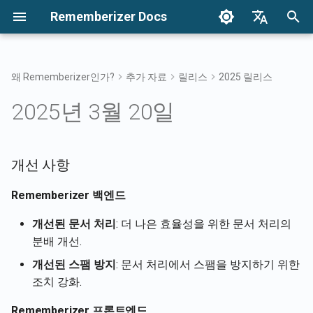
Rememberizer Docs
검
English
색
Français
왜 Rememberizer인가?
추가 자료
릴리스
2025 릴리스
벡터 임베딩과 벡터 데이터베
시작하기
통합 옵션
이용 약관
개선 사항
2024년 12월
지식을 검색하세요
통합 개요
통합 옵션 개요
기업 통합 개요
인증
Reddit 에이전트 소개
초
Dansk
2025년 3월 20일
이스란?
기
日本語
통합
기업 통합
개인정보 처리방침
2024년 12월 27일
Rememberizer 백엔드
기념품 필터 접근
Rememberizer 앱
API 키 등록 및 사용
기업 통합 패턴
추가된 모든 공개 지식 가
용어집
기
화
العربية
API 참조
B2B
2024년 12월 20일
개선 사항
Rememberizer 프론트엔드
공통 지식
Rememberizer 슬랙 통합
Rememberizer 앱 등록
한국어
표준화된 용어
사용 가능한 데이터 소스 
Rememberizer 백엔드
목록
버그 수정
2024년 12월 13일
내장 지식 관리
Rememberizer 구글 드라
Rememberizer 앱 승인
Deutsch
통합
개선된 문서 처리
: 더 나은 효율성을 위한 문서 처리의
简体中文
메멘토 API
2024년 12월 6일
Rememberizer 파일 작업자
Rememberizer GPT 생성
분배 개선.
Rememberizer 드롭박스 
繁體中文
개선된 스팸 방지
: 문서 처리에서 스팸을 방지하기 위한
Rememberizer에 콘텐츠 
2024년 11월 29일
Rememberizer 백엔드
LangChain 통합
Italiano
조치 강화.
하기
Rememberizer 지메일 통
2024년 11월 22일
벡터 저장소
Español
Rememberizer 프론트엔드