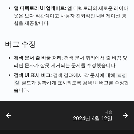
현재 사용자 계정 세부정보
Rememberizer 메모리 통
Português
앱 디렉토리 UI 업데이트:
앱 디렉토리의 새로운 레이아
져오기
2026년 1월 2일
Slack과 대화하는 샘플 웹 
웃은 보다 직관적이고 사용자 친화적인 내비게이션 경
Rememberizer MCP 서버
Tiếng Việt
험을 제공합니다.
문서 내용 가져오기
2025년 12월 26일
타사 앱 관리
문서 가져오기
2025년 12월 12일
버그 수정
Slack의 콘텐츠 가져오기
2025년 11월 21일
검색 문서 줄 바꿈 처리:
검색 문서 쿼리에서 줄 바꿈 및
리턴 문자가 잘못 제거되는 문제를 수정했습니다.
의미적 유사성으로 문서 
2025년 11월 14일
검색 UI 표시 버그:
검색 결과에서 각 문서에 대해
작성
벡터 저장소 API
2025년 11월 7일
필드가 정확하게 표시되도록 검색 UI 버그를 수정했
일
습니다.
2025년 10월 31일
2025년 10월 24일
다음
2024년 4월 12일
2025년 10월 17일