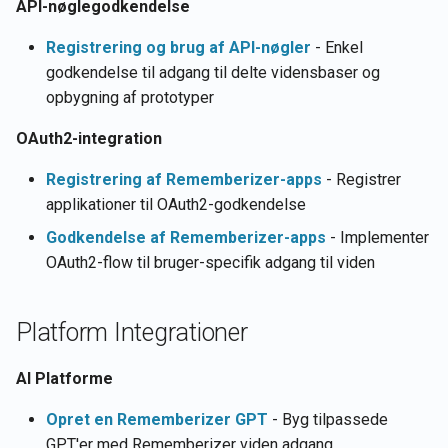
kontooplysninger
Rememberizer Gmail-
API-nøglegodkendelse
g
Português
integration
Søg efter Vektorbutik
Registrering og brug af API-nøgler
- Enkel
dokumenter efter semanti
Hent dokumentindhold
Tiếng Việt
godkendelse til adgang til delte vidensbaser og
lighed
Rememberizer Memory-
opbygning af prototyper
integration
Hent dokumenter
Opdater filens indhold i en
OAuth2-integration
Vektorbutik
Rememberizer MCP-serve
Hent Slacks indhold
Registrering af Rememberizer-apps
- Registrer
Upload filer til en Vektorbut
Administrer tredjepartsapp
Søg efter dokumenter efter
applikationer til OAuth2-godkendelse
semantisk lighed
Godkendelse af Rememberizer-apps
- Implementer
OAuth2-flow til bruger-specifik adgang til viden
Vektorbutik API'er
Platform Integrationer
AI Platforme
Opret en Rememberizer GPT
- Byg tilpassede
GPT'er med Rememberizer viden adgang