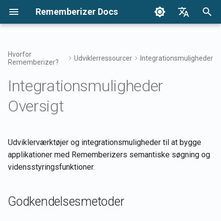
Rememberizer Docs
S
English
t
Français
Hvorfor
Udviklerressourcer
Integrationsmuligheder
Rememberizer?
Hvad er Vektorindlejring og
Kom i gang
Godkendelsesmetoder
Enterprise Integration
Godkendelse
Notitser
Søg i din viden
Integrations Oversigt
Tilføj nyt tekstdokument til
Brugsvilkår
2025 Udgivelser
a
Dansk
Vektordatabaser?
Oversigt
Vektorbutik
Integrationsmuligheder
r
日本語
Integrationer
Platform Integrationer
Hent al tilføjet offentlig viden
Udgivelser
Adgang til Mementos-filter
Rememberizer App
Privatlivspolitik
2024 Udgivelser
Oversigt
Ordliste
Enterprise
Hent en liste over
t
العربية
integrationsmønstre
dokumenter i en Vektorbuti
Integrationsmønstre
Liste over tilgængelige
Rememberizer LLM Klar
Almindelig viden
Rememberizer Slack-
B2B
s
한국어
Standardiseret Terminologi
datakildeintegrationer
Dokumentation
integration
Hent oplysninger om et
Administrer din indlejrede
ø
Deutsch
Udviklerværktøjer og integrationsmuligheder til at bygge
dokument
Mementos API'er
viden
Rememberizer Google Driv
applikationer med Rememberizers semantiske søgning og
g
简体中文
integration
vidensstyringsfunktioner.
Hent vektorbutiksoplysnin
n
Husk indhold til
繁體中文
Rememberizer
Rememberizer Dropbox-
i
Italiano
Godkendelsesmetoder
integration
Fjern et dokument i
n
Vektorbutik
Hent nuværende brugers
Español