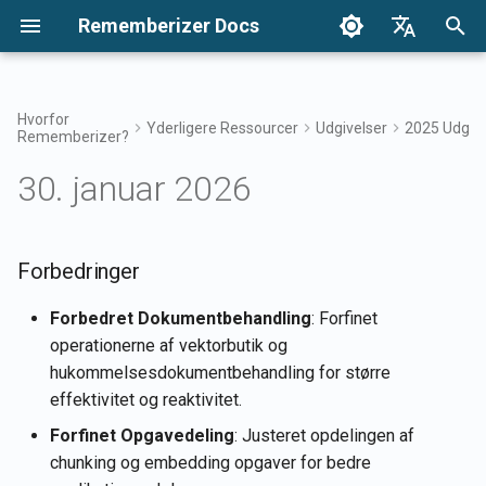
Rememberizer Docs
S
English
t
Français
Hvorfor
Yderligere Ressourcer
Udgivelser
2025 Udgive
Rememberizer?
Hvad er Vektorindlejring og
Kom i gang
Integrationsmuligheder
Brugsvilkår
Forbedringer
December 2024
Søg i din viden
Integrations Oversigt
Integrationsmuligheder
Enterprise Integration
Godkendelse
Om Reddit Agent
a
Dansk
Vektordatabaser?
Oversigt
Oversigt
30. januar 2026
r
日本語
Integrationer
Enterprise-integration
Privatlivspolitik
Fejlrettelser
27. dec 2024
Adgang til Mementos-filter
Rememberizer App
Hent al tilføjet offentlig vi
Ordliste
Registrering og brug af API
Enterprise
t
العربية
nøgler
integrationsmønstre
API-referencer
B2B
20. dec 2024
Almindelig viden
Rememberizer Slack-
Liste over tilgængelige
s
Forbedringer
한국어
Standardiseret Terminologi
integration
datakildeintegrationer
Registrering af
13. dec 2024
Administrer din indlejrede
ø
Deutsch
Forbedret Dokumentbehandling
: Forfinet
Rememberizer-apps
viden
Rememberizer Google Driv
Mementos API'er
operationerne af vektorbutik og
g
简体中文
integration
6. dec 2024
hukommelsesdokumentbehandling for større
Autorisation af
n
Husk indhold til
繁體中文
effektivitet og reaktivitet.
Rememberizer-apps
Rememberizer Dropbox-
Rememberizer
29. nov 2024
i
Italiano
Forfinet Opgavedeling
: Justeret opdelingen af
integration
chunking og embedding opgaver for bedre
n
Oprettelse af en
Hent nuværende brugers
22. nov 2024
Español